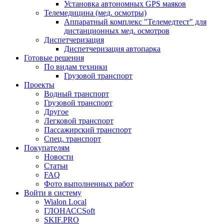
Установка автономных GPS маяков
Телемедицина (мед. осмотры)
Аппаратный комплекс "Телемедтест" для
дистанционных мед. осмотров
Диспетчеризация
Диспетчеризация автопарка
Готовые решения
По видам техники
Грузовой транспорт
Проекты
Водный транспорт
Грузовой транспорт
Другое
Легковой транспорт
Пассажирский транспорт
Спец. транспорт
Покупателям
Новости
Статьи
FAQ
Фото выполненных работ
Войти в систему
Wialon Local
ГЛОНАССSoft
SKIF.PRO