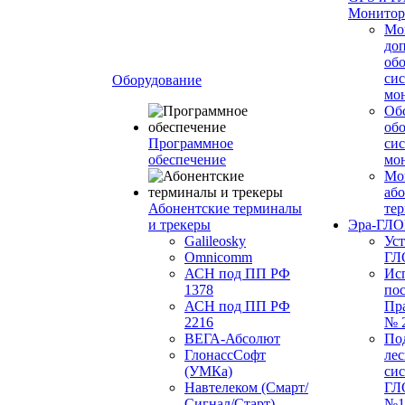
Монитор
Мо
до
об
си
Оборудование
мо
Об
об
Программное
си
обеспечение
мо
Мо
або
Абонентские терминалы
те
и трекеры
Эра-ГЛ
Galileosky
Ус
Omnicomm
ГЛ
АСН под ПП РФ
Ис
1378
по
АСН под ПП РФ
Пр
2216
№ 
ВЕГА-Абсолют
По
ГлонассСофт
лес
(УМКа)
си
Навтелеком (Смарт/
ГЛ
Сигнал/Старт)
№1