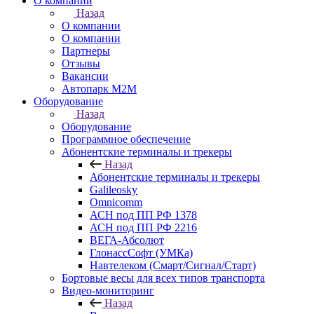
О компании
Назад
О компании
О компании
Партнеры
Отзывы
Вакансии
Автопарк М2М
Оборудование
Назад
Оборудование
Программное обеспечение
Абонентские терминалы и трекеры
Назад
Абонентские терминалы и трекеры
Galileosky
Omnicomm
АСН под ПП РФ 1378
АСН под ПП РФ 2216
ВЕГА-Абсолют
ГлонассСофт (УМКа)
Навтелеком (Смарт/Сигнал/Старт)
Бортовые весы для всех типов транспорта
Видео-мониторинг
Назад