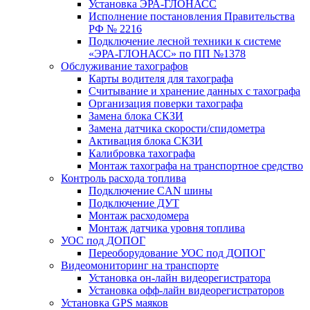
Установка ЭРА-ГЛОНАСС
Исполнение постановления Правительства
РФ № 2216
Подключение лесной техники к системе
«ЭРА-ГЛОНАСС» по ПП №1378
Обслуживание тахографов
Карты водителя для тахографа
Считывание и хранение данных с тахографа
Организация поверки тахографа
Замена блока СКЗИ
Замена датчика скорости/спидометра
Активация блока СКЗИ
Калибровка тахографа
Монтаж тахографа на транспортное средство
Контроль расхода топлива
Подключение CAN шины
Подключение ДУТ
Монтаж расходомера
Монтаж датчика уровня топлива
УОС под ДОПОГ
Переоборудование УОС под ДОПОГ
Видеомониторинг на транспорте
Установка он-лайн видеорегистратора
Установка офф-лайн видеорегистраторов
Установка GPS маяков