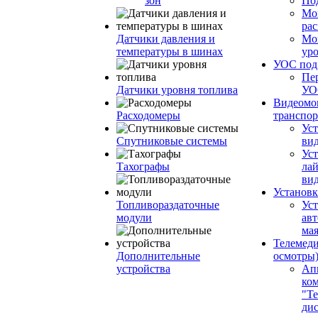
зон
По
Мо
ра
Датчики давления и
Мо
температуры в шинах
ур
УОС по
Пе
Датчики уровня топлива
УО
Видеомо
Расходомеры
транспор
Уст
Спутниковые системы
вид
Уст
Тахографы
ла
ви
Установк
Топливораздаточные
Ус
модули
ав
ма
Телемеди
Дополнительные
осмотры
устройства
Ап
ко
"Те
ди