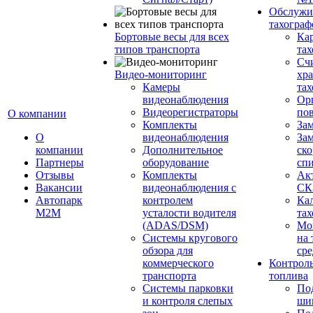
Обслужи
тахограф
Бортовые весы для всех
Кар
типов транспорта
тах
Сч
Видео-мониторинг
хр
Камеры
тах
видеонаблюдения
Ор
Видеорегистраторы
пов
О компании
Комплекты
За
О
видеонаблюдения
Зам
компании
Дополнительное
ско
Партнеры
оборудование
сп
Отзывы
Комплекты
Ак
Вакансии
видеонаблюдения с
СК
Автопарк
контролем
Ка
М2М
усталости водителя
тах
(ADAS/DSM)
Мо
Системы кругового
на 
обзора для
сре
коммерческого
Контроль
транспорта
топлива
Системы парковки
По
и контроля слепых
ши