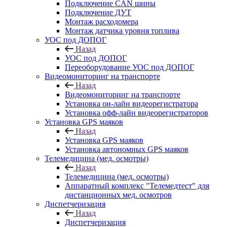
Подключение CAN шины
Подключение ДУТ
Монтаж расходомера
Монтаж датчика уровня топлива
УОС под ДОПОГ
Назад
УОС под ДОПОГ
Переоборудование УОС под ДОПОГ
Видеомониторинг на транспорте
Назад
Видеомониторинг на транспорте
Установка он-лайн видеорегистратора
Установка офф-лайн видеорегистраторов
Установка GPS маяков
Назад
Установка GPS маяков
Установка автономных GPS маяков
Телемедицина (мед. осмотры)
Назад
Телемедицина (мед. осмотры)
Аппаратный комплекс "Телемедтест" для
дистанционных мед. осмотров
Диспетчеризация
Назад
Диспетчеризация