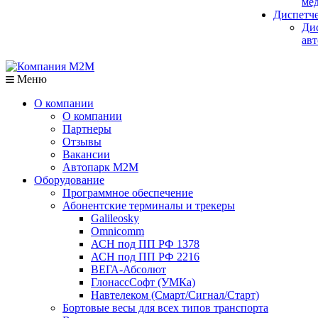
мед
Диспетч
Ди
авт
Меню
О компании
О компании
Партнеры
Отзывы
Вакансии
Автопарк М2М
Оборудование
Программное обеспечение
Абонентские терминалы и трекеры
Galileosky
Omnicomm
АСН под ПП РФ 1378
АСН под ПП РФ 2216
ВЕГА-Абсолют
ГлонассСофт (УМКа)
Навтелеком (Смарт/Сигнал/Старт)
Бортовые весы для всех типов транспорта