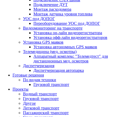
Подключение ДУТ
Монтаж расходомера
Монтаж датчика уровня топлива
УОС под ДОПОГ
Переоборудование УОС под ДОПОГ
Видеомониторинг на транспорте
Установка он-лайн видеорегистратора
Установка офф-лайн видеорегистраторов
Установка GPS маяков
Установка автономных GPS маяков
Телемедицина (мед. осмотры)
Аппаратный комплекс "Телемедтест" для
дистанционных мед. осмотров
Диспетчеризация
Диспетчеризация автопарка
Готовые решения
По видам техники
Грузовой транспорт
Проекты
Водный транспорт
Грузовой транспорт
Другое
Легковой транспорт
Пассажирский транспорт