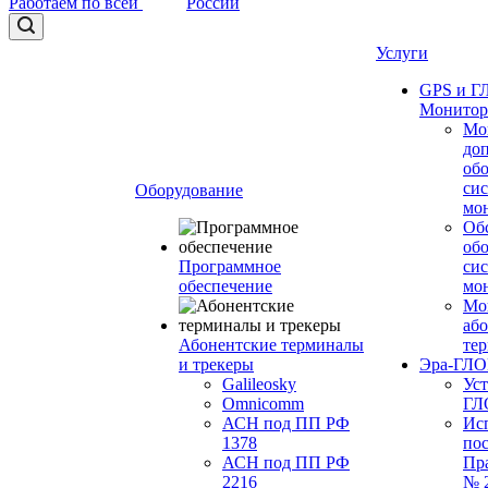
Работаем по всей
России
Услуги
GPS и 
Монитор
Мо
до
об
си
Оборудование
мо
Об
об
Программное
си
обеспечение
мо
Мо
або
Абонентские терминалы
те
и трекеры
Эра-ГЛ
Galileosky
Ус
Omnicomm
ГЛ
АСН под ПП РФ
Ис
1378
по
АСН под ПП РФ
Пр
2216
№ 