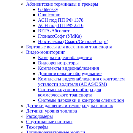
Абонентские терминалы и трекеры
Galileosky
Omnicomm
АСН под ПП РФ 1378
АСН под ПП РФ 2216
ВЕГА-Абсолют
ГлонассСофт (УМКа)
Навтелеком (Смарт/Сигнал/Старт)
Бортовые весы для всех типов транспорта
Видео-мониторинг
Камеры видеонаблюдения
Видеорегистраторы
Комплекты видеонаблюдения
Дополнительное оборудование
Комплекты видеонаблюдения с контролем
усталости водителя (ADAS/DSM)
Системы кругового обзора для
коммерческого транспорта
Системы парковки и контроля слепых зон
Датчики давления и температуры в шинах
Датчики уровня топлива
Расходомеры
Спутниковые системы
Тахографы
Топливораздаточные модули