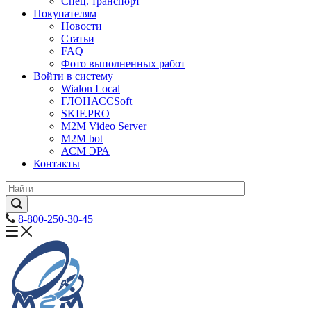
Спец. транспорт
Покупателям
Новости
Статьи
FAQ
Фото выполненных работ
Войти в систему
Wialon Local
ГЛОНАССSoft
SKIF.PRO
M2M Video Server
М2М bot
АСМ ЭРА
Контакты
8-800-250-30-45