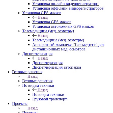
Установка он-лайн видеорегистратора
Установка офф-лайн видеорегистраторов
Установка GPS маяков
Назад
Установка GPS маяков
Установка автономных GPS маяков
Телемедицина (мед. осмотры)
Назад
Телемедицина (мед. осмотры)
Аппаратный комплекс "Телемедтест" для
дистанционных мед. осмотров
Диспетчеризация
Назад
Диспетчеризация
Диспетчеризация автопарка
Готовые решения
Назад
Готовые решения
По видам техники
Назад
По видам техники
Грузовой транспорт
Проекты
Назад
Проекты