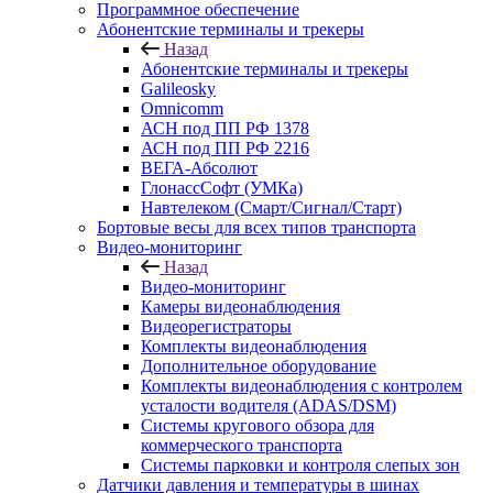
Программное обеспечение
Абонентские терминалы и трекеры
Назад
Абонентские терминалы и трекеры
Galileosky
Omnicomm
АСН под ПП РФ 1378
АСН под ПП РФ 2216
ВЕГА-Абсолют
ГлонассСофт (УМКа)
Навтелеком (Смарт/Сигнал/Старт)
Бортовые весы для всех типов транспорта
Видео-мониторинг
Назад
Видео-мониторинг
Камеры видеонаблюдения
Видеорегистраторы
Комплекты видеонаблюдения
Дополнительное оборудование
Комплекты видеонаблюдения с контролем
усталости водителя (ADAS/DSM)
Системы кругового обзора для
коммерческого транспорта
Системы парковки и контроля слепых зон
Датчики давления и температуры в шинах