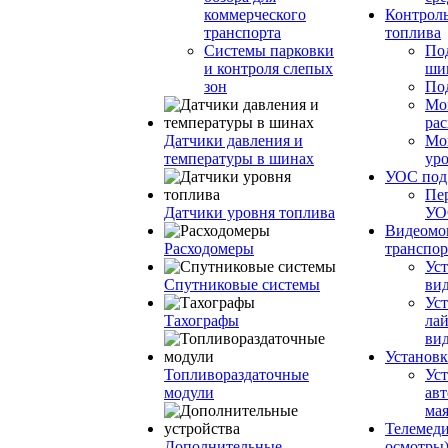
коммерческого
Контроль
транспорта
топлива
Системы парковки
По
и контроля слепых
ши
зон
По
Мо
ра
Датчики давления и
Мо
температуры в шинах
ур
УОС по
Пе
Датчики уровня топлива
УО
Видеомо
Расходомеры
транспор
Уст
Спутниковые системы
вид
Уст
Тахографы
ла
ви
Установк
Топливораздаточные
Ус
модули
ав
ма
Телемеди
Дополнительные
осмотры