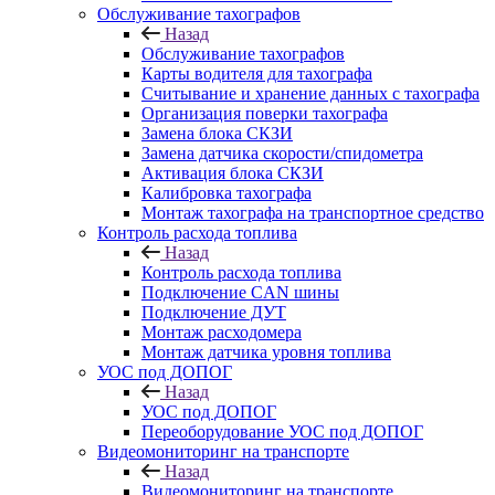
Обслуживание тахографов
Назад
Обслуживание тахографов
Карты водителя для тахографа
Считывание и хранение данных с тахографа
Организация поверки тахографа
Замена блока СКЗИ
Замена датчика скорости/спидометра
Активация блока СКЗИ
Калибровка тахографа
Монтаж тахографа на транспортное средство
Контроль расхода топлива
Назад
Контроль расхода топлива
Подключение CAN шины
Подключение ДУТ
Монтаж расходомера
Монтаж датчика уровня топлива
УОС под ДОПОГ
Назад
УОС под ДОПОГ
Переоборудование УОС под ДОПОГ
Видеомониторинг на транспорте
Назад
Видеомониторинг на транспорте