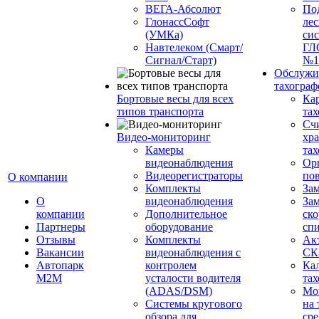
ВЕГА-Абсолют
По
ГлонассСофт
лес
(УМКа)
си
Навтелеком (Смарт/
ГЛ
Сигнал/Старт)
№1
Обслужи
тахограф
Бортовые весы для всех
Кар
типов транспорта
тах
Сч
Видео-мониторинг
хр
Камеры
тах
видеонаблюдения
Ор
Видеорегистраторы
пов
О компании
Комплекты
За
О
видеонаблюдения
Зам
компании
Дополнительное
ско
Партнеры
оборудование
сп
Отзывы
Комплекты
Ак
Вакансии
видеонаблюдения с
СК
Автопарк
контролем
Ка
М2М
усталости водителя
тах
(ADAS/DSM)
Мо
Системы кругового
на 
обзора для
сре