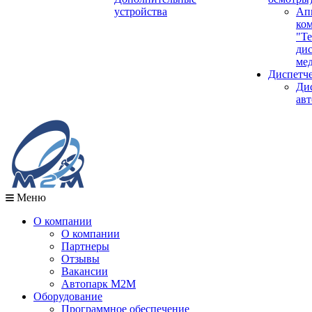
устройства
Ап
ко
"Те
ди
мед
Диспетч
Ди
авт
Меню
О компании
О компании
Партнеры
Отзывы
Вакансии
Автопарк М2М
Оборудование
Программное обеспечение