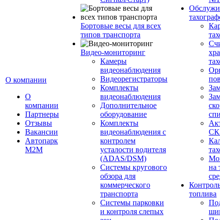
Обслужи
тахограф
Бортовые весы для всех
Кар
типов транспорта
тах
Сч
Видео-мониторинг
хр
Камеры
тах
видеонаблюдения
Ор
Видеорегистраторы
пов
О компании
Комплекты
За
О
видеонаблюдения
Зам
компании
Дополнительное
ско
Партнеры
оборудование
сп
Отзывы
Комплекты
Ак
Вакансии
видеонаблюдения с
СК
Автопарк
контролем
Ка
М2М
усталости водителя
тах
(ADAS/DSM)
Мо
Системы кругового
на 
обзора для
сре
коммерческого
Контроль
транспорта
топлива
Системы парковки
По
и контроля слепых
ши