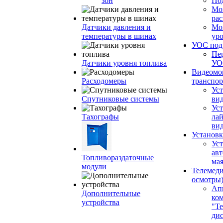
зон
По
Мо
ра
Датчики давления и
Мо
температуры в шинах
ур
УОС по
Пе
Датчики уровня топлива
УО
Видеомо
Расходомеры
транспор
Уст
Спутниковые системы
вид
Уст
Тахографы
ла
ви
Установк
Ус
ав
Топливораздаточные
ма
модули
Телемеди
осмотры
Ап
Дополнительные
ко
устройства
"Те
ди