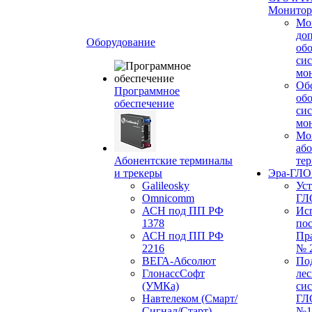
Монитор
Мо
до
Оборудование
об
си
мо
Об
Программное
об
обеспечение
си
мо
Мо
або
Абонентские терминалы
те
и трекеры
Эра-ГЛ
Galileosky
Ус
Omnicomm
ГЛ
АСН под ПП РФ
Ис
1378
по
АСН под ПП РФ
Пр
2216
№ 
ВЕГА-Абсолют
По
ГлонассСофт
лес
(УМКа)
си
Навтелеком (Смарт/
ГЛ
Сигнал/Старт)
№1