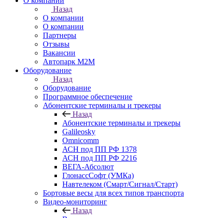
О компании
Назад
О компании
О компании
Партнеры
Отзывы
Вакансии
Автопарк М2М
Оборудование
Назад
Оборудование
Программное обеспечение
Абонентские терминалы и трекеры
Назад
Абонентские терминалы и трекеры
Galileosky
Omnicomm
АСН под ПП РФ 1378
АСН под ПП РФ 2216
ВЕГА-Абсолют
ГлонассСофт (УМКа)
Навтелеком (Смарт/Сигнал/Старт)
Бортовые весы для всех типов транспорта
Видео-мониторинг
Назад