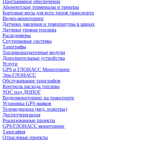
Программное обеспечение
Абонентские терминалы и трекеры
Бортовые весы для всех типов транспорта
Видео-мониторинг
Датчики давления и температуры в шинах
Датчики уровня топлива
Расходомеры
Спутниковые системы
Тахографы
Топливораздаточные модули
Дополнительные устройства
Услуги
GPS и ГЛОНАСС Мониторинг
Эра-ГЛОНАСС
Обслуживание тахографов
Контроль расхода топлива
УОС под ДОПОГ
Видеомониторинг на транспорте
Установка GPS маяков
Телемедицина (мед. осмотры)
Диспетчеризация
Реализованные проекты
GPS/ГЛОНАСС мониторинг
Тахогафия
Отраслевые проекты