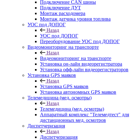
Подключение CAN шины
Подключение ДУТ
Монтаж расходомера
Монтаж датчика уровня топлива
УОС под ДОПОГ
Назад
УОС под ДОПОГ
Переоборудование УОС под ДОПОГ
Видеомониторинг на транспорте
Назад
Видеомониторинг на транспорте
Установка он-лайн видеорегистратора
Установка офф-лайн видеорегистраторов
Установка GPS маяков
Назад
Установка GPS маяков
Установка автономных GPS маяков
Телемедицина (мед. осмотры)
Назад
Телемедицина (мед. осмотры)
Аппаратный комплекс "Телемедтест" для
дистанционных мед. осмотров
Диспетчеризация
Назад
Диспетчеризация