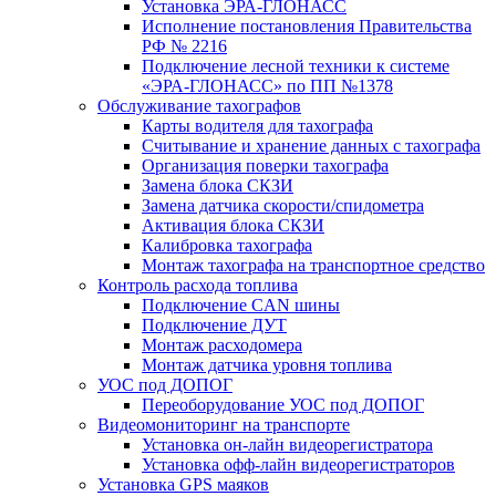
Установка ЭРА-ГЛОНАСС
Исполнение постановления Правительства
РФ № 2216
Подключение лесной техники к системе
«ЭРА-ГЛОНАСС» по ПП №1378
Обслуживание тахографов
Карты водителя для тахографа
Считывание и хранение данных с тахографа
Организация поверки тахографа
Замена блока СКЗИ
Замена датчика скорости/спидометра
Активация блока СКЗИ
Калибровка тахографа
Монтаж тахографа на транспортное средство
Контроль расхода топлива
Подключение CAN шины
Подключение ДУТ
Монтаж расходомера
Монтаж датчика уровня топлива
УОС под ДОПОГ
Переоборудование УОС под ДОПОГ
Видеомониторинг на транспорте
Установка он-лайн видеорегистратора
Установка офф-лайн видеорегистраторов
Установка GPS маяков