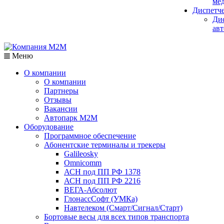
мед
Диспетч
Ди
авт
Меню
О компании
О компании
Партнеры
Отзывы
Вакансии
Автопарк М2М
Оборудование
Программное обеспечение
Абонентские терминалы и трекеры
Galileosky
Omnicomm
АСН под ПП РФ 1378
АСН под ПП РФ 2216
ВЕГА-Абсолют
ГлонассСофт (УМКа)
Навтелеком (Смарт/Сигнал/Старт)
Бортовые весы для всех типов транспорта