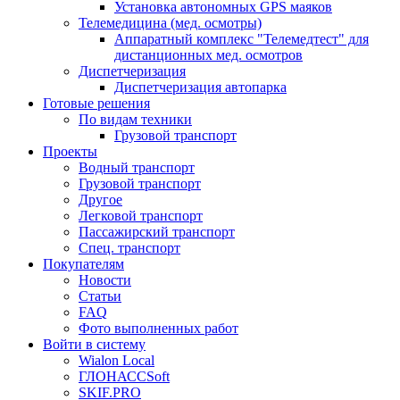
Установка автономных GPS маяков
Телемедицина (мед. осмотры)
Аппаратный комплекс "Телемедтест" для
дистанционных мед. осмотров
Диспетчеризация
Диспетчеризация автопарка
Готовые решения
По видам техники
Грузовой транспорт
Проекты
Водный транспорт
Грузовой транспорт
Другое
Легковой транспорт
Пассажирский транспорт
Спец. транспорт
Покупателям
Новости
Статьи
FAQ
Фото выполненных работ
Войти в систему
Wialon Local
ГЛОНАССSoft
SKIF.PRO