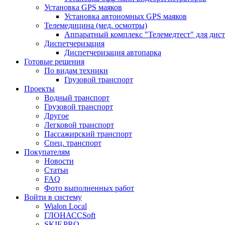
Установка GPS маяков
Установка автономных GPS маяков
Телемедицина (мед. осмотры)
Аппаратный комплекс "Телемедтест" для дис
Диспетчеризация
Диспетчеризация автопарка
Готовые решения
По видам техники
Грузовой транспорт
Проекты
Водный транспорт
Грузовой транспорт
Другое
Легковой транспорт
Пассажирский транспорт
Спец. транспорт
Покупателям
Новости
Статьи
FAQ
Фото выполненных работ
Войти в систему
Wialon Local
ГЛОНАССSoft
SKIF.PRO