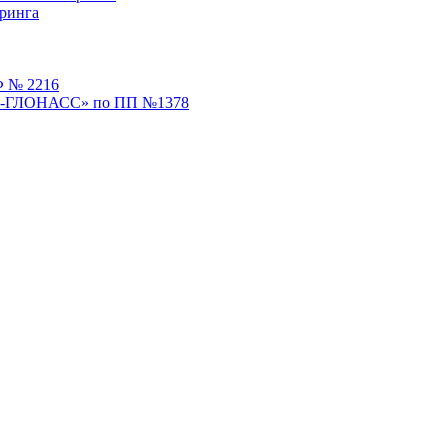
ринга
Ф № 2216
ЭРА-ГЛОНАСС» по ПП №1378