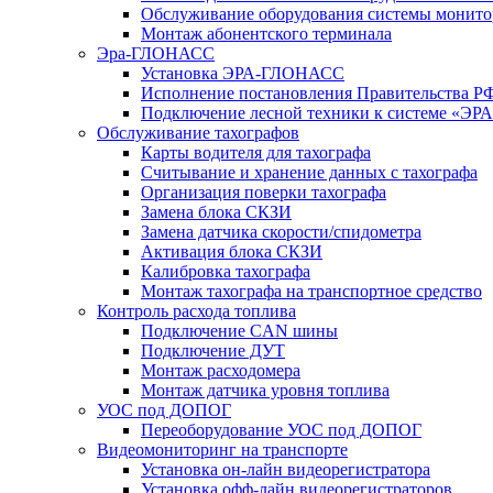
Обслуживание оборудования системы монито
Монтаж абонентского терминала
Эра-ГЛОНАСС
Установка ЭРА-ГЛОНАСС
Исполнение постановления Правительства Р
Подключение лесной техники к системе «
Обслуживание тахографов
Карты водителя для тахографа
Считывание и хранение данных с тахографа
Организация поверки тахографа
Замена блока СКЗИ
Замена датчика скорости/спидометра
Активация блока СКЗИ
Калибровка тахографа
Монтаж тахографа на транспортное средство
Контроль расхода топлива
Подключение CAN шины
Подключение ДУТ
Монтаж расходомера
Монтаж датчика уровня топлива
УОС под ДОПОГ
Переоборудование УОС под ДОПОГ
Видеомониторинг на транспорте
Установка он-лайн видеорегистратора
Установка офф-лайн видеорегистраторов