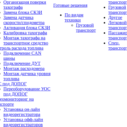
Организация поверки
транспор
Готовые решения
тахографа
Грузовой
Замена блока СКЗИ
транспор
По видам
Замена датчика
Другое
техники
скорости/спидометра
Легковой
Грузовой
Активация блока СКЗИ
транспор
транспорт
Калибровка тахографа
Пассажи
Монтаж тахографа на
транспор
транспортное средство
Спец.
троль расхода топлива
транспор
Подключение CAN
шины
Подключение ДУТ
Монтаж расходомера
Монтаж датчика уровня
топлива
С под ДОПОГ
Переоборудование УОС
под ДОПОГ
еомониторинг на
нспорте
Установка он-лайн
видеорегистратора
Установка офф-лайн
видеорегистраторов