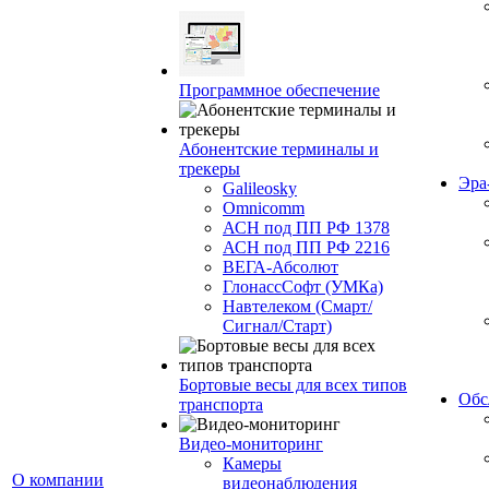
Программное обеспечение
Абонентские терминалы и
трекеры
Эр
Galileosky
Omnicomm
АСН под ПП РФ 1378
АСН под ПП РФ 2216
ВЕГА-Абсолют
ГлонассСофт (УМКа)
Навтелеком (Смарт/
Сигнал/Старт)
Бортовые весы для всех типов
Обс
транспорта
Видео-мониторинг
Камеры
О компании
видеонаблюдения