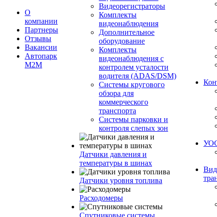
Видеорегистраторы
О
Комплекты
компании
видеонаблюдения
Партнеры
Дополнительное
Отзывы
оборудование
Вакансии
Комплекты
Автопарк
видеонаблюдения с
М2М
контролем усталости
водителя (ADAS/DSM)
Кон
Системы кругового
обзора для
коммерческого
транспорта
Системы парковки и
контроля слепых зон
УО
Датчики давления и
температуры в шинах
Вид
тра
Датчики уровня топлива
Расходомеры
Спутниковые системы