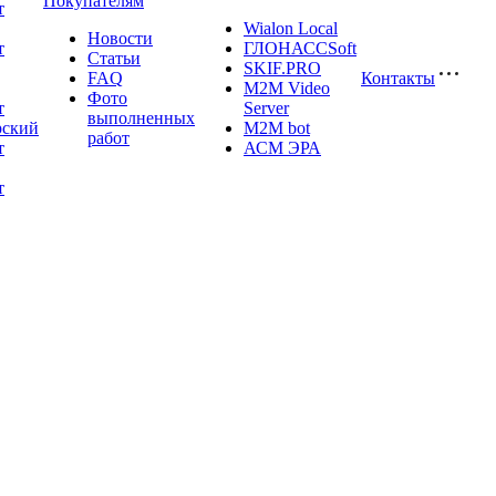
Покупателям
т
Wialon Local
Новости
т
ГЛОНАССSoft
Статьи
SKIF.PRO
FAQ
Контакты
M2M Video
Фото
т
Server
выполненных
рский
М2М bot
работ
т
АСМ ЭРА
т