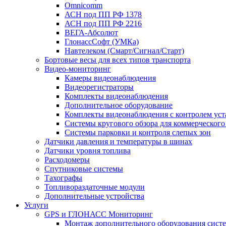
Omnicomm
АСН под ПП РФ 1378
АСН под ПП РФ 2216
ВЕГА-Абсолют
ГлонассСофт (УМКа)
Навтелеком (Смарт/Сигнал/Старт)
Бортовые весы для всех типов транспорта
Видео-мониторинг
Камеры видеонаблюдения
Видеорегистраторы
Комплекты видеонаблюдения
Дополнительное оборудование
Комплекты видеонаблюдения с контролем ус
Системы кругового обзора для коммерческого
Системы парковки и контроля слепых зон
Датчики давления и температуры в шинах
Датчики уровня топлива
Расходомеры
Спутниковые системы
Тахографы
Топливораздаточные модули
Дополнительные устройства
Услуги
GPS и ГЛОНАСС Мониторинг
Монтаж дополнительного оборудования сист