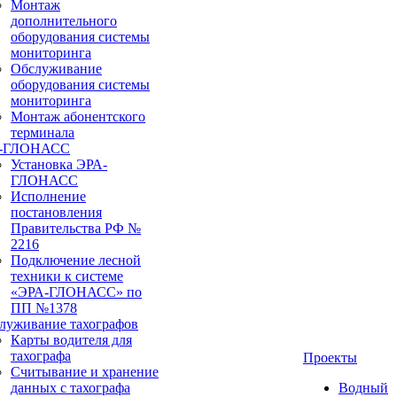
Монтаж
дополнительного
оборудования системы
мониторинга
Обслуживание
оборудования системы
мониторинга
Монтаж абонентского
терминала
а-ГЛОНАСС
Установка ЭРА-
ГЛОНАСС
Исполнение
постановления
Правительства РФ №
2216
Подключение лесной
техники к системе
«ЭРА-ГЛОНАСС» по
ПП №1378
луживание тахографов
Карты водителя для
тахографа
Проекты
Считывание и хранение
данных с тахографа
Водный