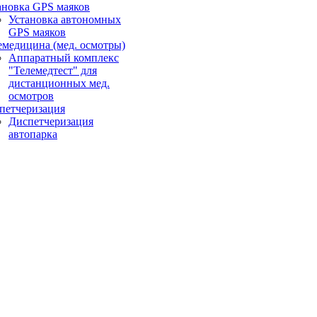
ановка GPS маяков
Установка автономных
GPS маяков
емедицина (мед. осмотры)
Аппаратный комплекс
"Телемедтест" для
дистанционных мед.
осмотров
петчеризация
Диспетчеризация
автопарка