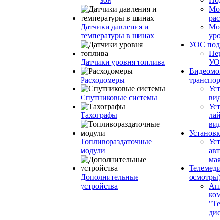
зон
По
Мо
ра
Датчики давления и
Мо
температуры в шинах
ур
УОС по
Пе
Датчики уровня топлива
УО
Видеомо
Расходомеры
транспор
Уст
Спутниковые системы
вид
Уст
Тахографы
ла
ви
Установк
Топливораздаточные
Ус
модули
ав
ма
Телемеди
Дополнительные
осмотры
устройства
Ап
ко
"Те
ди