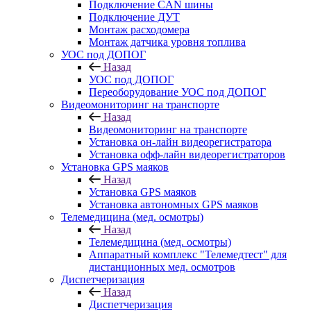
Подключение CAN шины
Подключение ДУТ
Монтаж расходомера
Монтаж датчика уровня топлива
УОС под ДОПОГ
Назад
УОС под ДОПОГ
Переоборудование УОС под ДОПОГ
Видеомониторинг на транспорте
Назад
Видеомониторинг на транспорте
Установка он-лайн видеорегистратора
Установка офф-лайн видеорегистраторов
Установка GPS маяков
Назад
Установка GPS маяков
Установка автономных GPS маяков
Телемедицина (мед. осмотры)
Назад
Телемедицина (мед. осмотры)
Аппаратный комплекс "Телемедтест" для
дистанционных мед. осмотров
Диспетчеризация
Назад
Диспетчеризация