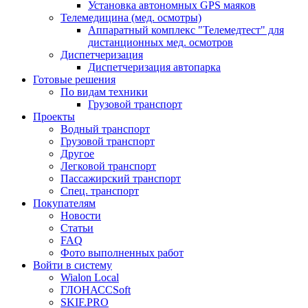
Установка автономных GPS маяков
Телемедицина (мед. осмотры)
Аппаратный комплекс "Телемедтест" для
дистанционных мед. осмотров
Диспетчеризация
Диспетчеризация автопарка
Готовые решения
По видам техники
Грузовой транспорт
Проекты
Водный транспорт
Грузовой транспорт
Другое
Легковой транспорт
Пассажирский транспорт
Спец. транспорт
Покупателям
Новости
Статьи
FAQ
Фото выполненных работ
Войти в систему
Wialon Local
ГЛОНАССSoft
SKIF.PRO