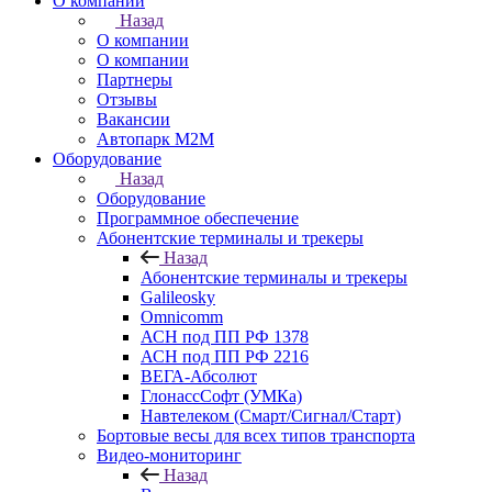
О компании
Назад
О компании
О компании
Партнеры
Отзывы
Вакансии
Автопарк М2М
Оборудование
Назад
Оборудование
Программное обеспечение
Абонентские терминалы и трекеры
Назад
Абонентские терминалы и трекеры
Galileosky
Omnicomm
АСН под ПП РФ 1378
АСН под ПП РФ 2216
ВЕГА-Абсолют
ГлонассСофт (УМКа)
Навтелеком (Смарт/Сигнал/Старт)
Бортовые весы для всех типов транспорта
Видео-мониторинг
Назад