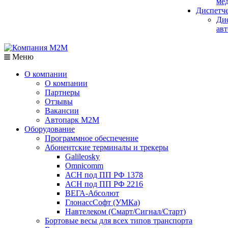
мед
Диспетч
Ди
авт
Меню
О компании
О компании
Партнеры
Отзывы
Вакансии
Автопарк М2М
Оборудование
Программное обеспечение
Абонентские терминалы и трекеры
Galileosky
Omnicomm
АСН под ПП РФ 1378
АСН под ПП РФ 2216
ВЕГА-Абсолют
ГлонассСофт (УМКа)
Навтелеком (Смарт/Сигнал/Старт)
Бортовые весы для всех типов транспорта