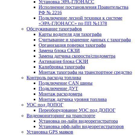
Установка ЭРА-ГЛОНАСС
Исполнение постановления Правительства
РФ № 2216
Подключение лесной техники к системе
«ЭРА-ГЛОНАСС» по ПП №1378
Обслуживание тахографов
Карты водителя для тахографа
Считывание и хранение данных с тахографа
Организация поверки тахографа
Замена блока СКЗИ
Замена датчика скорости/спидометра
Активация блока СКЗИ
Калибровка тахографа
Монтаж тахографа на транспортное средство
Контроль расхода топлива
Подключение CAN шины
Подключение ДУТ
Монтаж расходомера
Монтаж датчика уровня топлива
УОС под ДОПОГ
Переоборудование УОС под ДОПОГ
Видеомониторинг на транспорте
Установка он-лайн видеорегистратора
Установка офф-лайн видеорегистраторов
Установка GPS маяков