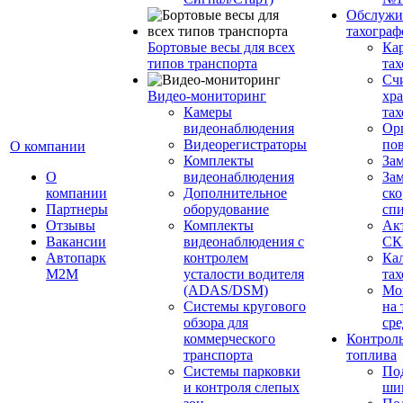
Обслужи
тахограф
Бортовые весы для всех
Кар
типов транспорта
тах
Сч
Видео-мониторинг
хр
Камеры
тах
видеонаблюдения
Ор
Видеорегистраторы
пов
О компании
Комплекты
За
О
видеонаблюдения
Зам
компании
Дополнительное
ско
Партнеры
оборудование
сп
Отзывы
Комплекты
Ак
Вакансии
видеонаблюдения с
СК
Автопарк
контролем
Ка
М2М
усталости водителя
тах
(ADAS/DSM)
Мо
Системы кругового
на 
обзора для
сре
коммерческого
Контроль
транспорта
топлива
Системы парковки
По
и контроля слепых
ши