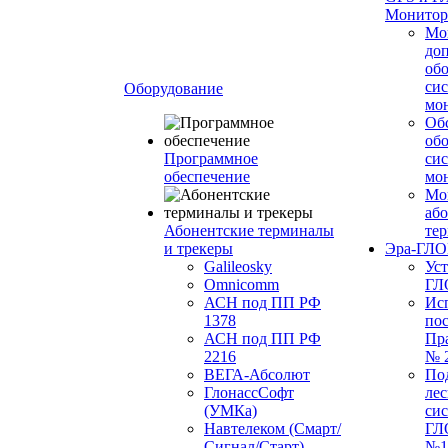
Монитор
Мо
до
об
си
Оборудование
мо
Об
об
Программное
си
обеспечение
мо
Мо
або
Абонентские терминалы
те
и трекеры
Эра-ГЛ
Galileosky
Ус
Omnicomm
ГЛ
АСН под ПП РФ
Ис
1378
по
АСН под ПП РФ
Пр
2216
№ 
ВЕГА-Абсолют
По
ГлонассСофт
лес
(УМКа)
си
Навтелеком (Смарт/
ГЛ
Сигнал/Старт)
№1