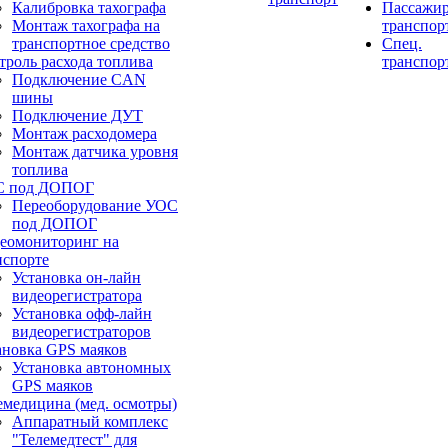
Калибровка тахографа
Пассажи
Монтаж тахографа на
транспор
транспортное средство
Спец.
троль расхода топлива
транспор
Подключение CAN
шины
Подключение ДУТ
Монтаж расходомера
Монтаж датчика уровня
топлива
С под ДОПОГ
Переоборудование УОС
под ДОПОГ
еомониторинг на
нспорте
Установка он-лайн
видеорегистратора
Установка офф-лайн
видеорегистраторов
ановка GPS маяков
Установка автономных
GPS маяков
емедицина (мед. осмотры)
Аппаратный комплекс
"Телемедтест" для