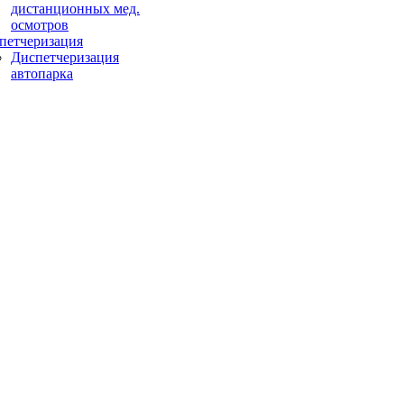
дистанционных мед.
осмотров
петчеризация
Диспетчеризация
автопарка