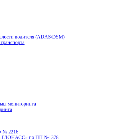
талости водителя (ADAS/DSM)
 транспорта
емы мониторинга
ринга
Ф № 2216
ЭРА-ГЛОНАСС» по ПП №1378