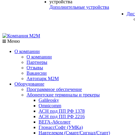
Дополнительные устройства
Дис
Меню
О компании
О компании
Партнеры
Отзывы
Вакансии
Автопарк М2М
Оборудование
Программное обеспечение
Абонентские терминалы и трекеры
Galileosky
Omnicomm
АСН под ПП РФ 1378
АСН под ПП РФ 2216
ВЕГА-Абсолют
ГлонассСофт (УМКа)
Навтелеком (Смарт/Сигнал/Старт)