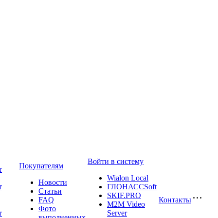
Войти в систему
Покупателям
т
Wialon Local
Новости
т
ГЛОНАССSoft
Статьи
SKIF.PRO
FAQ
Контакты
M2M Video
Фото
т
Server
выполненных