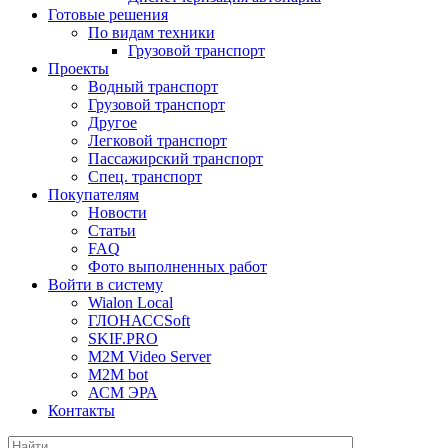
Готовые решения
По видам техники
Грузовой транспорт
Проекты
Водный транспорт
Грузовой транспорт
Другое
Легковой транспорт
Пассажирский транспорт
Спец. транспорт
Покупателям
Новости
Статьи
FAQ
Фото выполненных работ
Войти в систему
Wialon Local
ГЛОНАССSoft
SKIF.PRO
M2M Video Server
М2М bot
АСМ ЭРА
Контакты