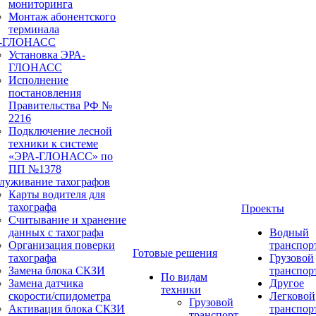
мониторинга
Монтаж абонентского
терминала
а-ГЛОНАСС
Установка ЭРА-
ГЛОНАСС
Исполнение
постановления
Правительства РФ №
2216
Подключение лесной
техники к системе
«ЭРА-ГЛОНАСС» по
ПП №1378
луживание тахографов
Карты водителя для
тахографа
Проекты
Считывание и хранение
данных с тахографа
Водный
Организация поверки
транспор
Готовые решения
тахографа
Грузовой
Замена блока СКЗИ
транспор
По видам
Замена датчика
Другое
техники
скорости/спидометра
Легковой
Грузовой
Активация блока СКЗИ
транспор
транспорт