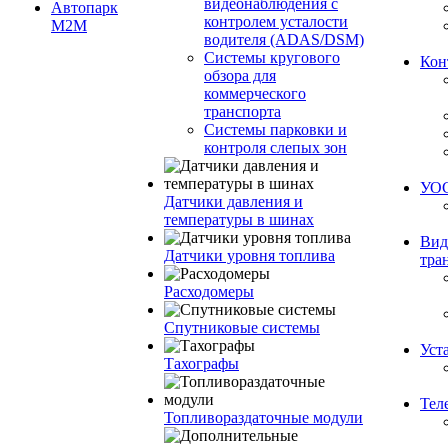
видеонаблюдения с
Автопарк
контролем усталости
М2М
водителя (ADAS/DSM)
Системы кругового
Кон
обзора для
коммерческого
транспорта
Системы парковки и
контроля слепых зон
УО
Датчики давления и
температуры в шинах
Вид
Датчики уровня топлива
тра
Расходомеры
Спутниковые системы
Уст
Тахографы
Тел
Топливораздаточные модули