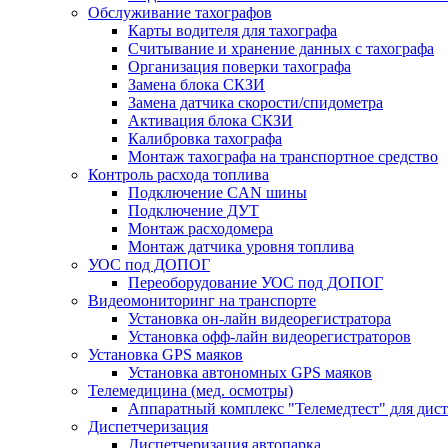
Обслуживание тахографов
Карты водителя для тахографа
Считывание и хранение данных с тахографа
Организация поверки тахографа
Замена блока СКЗИ
Замена датчика скорости/спидометра
Активация блока СКЗИ
Калибровка тахографа
Монтаж тахографа на транспортное средство
Контроль расхода топлива
Подключение CAN шины
Подключение ДУТ
Монтаж расходомера
Монтаж датчика уровня топлива
УОС под ДОПОГ
Переоборудование УОС под ДОПОГ
Видеомониторинг на транспорте
Установка он-лайн видеорегистратора
Установка офф-лайн видеорегистраторов
Установка GPS маяков
Установка автономных GPS маяков
Телемедицина (мед. осмотры)
Аппаратный комплекс "Телемедтест" для дис
Диспетчеризация
Диспетчеризация автопарка