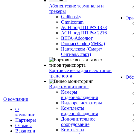
Абонентские терминалы и
трекеры
Galileosky
Эр
Omnicomm
АСН под ПП РФ 1378
АСН под ПП РФ 2216
ВЕГА-Абсолют
ГлонассСофт (УМКа)
Навтелеком (Смарт/
Сигнал/Старт)
Бортовые весы для всех типов
транспорта
Обс
Видео-мониторинг
Камеры
видеонаблюдения
О компании
Видеорегистраторы
Комплекты
О
видеонаблюдения
компании
Дополнительное
Партнеры
оборудование
Отзывы
Комплекты
Вакансии