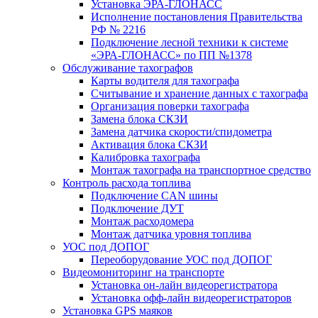
Установка ЭРА-ГЛОНАСС
Исполнение постановления Правительства
РФ № 2216
Подключение лесной техники к системе
«ЭРА-ГЛОНАСС» по ПП №1378
Обслуживание тахографов
Карты водителя для тахографа
Считывание и хранение данных с тахографа
Организация поверки тахографа
Замена блока СКЗИ
Замена датчика скорости/спидометра
Активация блока СКЗИ
Калибровка тахографа
Монтаж тахографа на транспортное средство
Контроль расхода топлива
Подключение CAN шины
Подключение ДУТ
Монтаж расходомера
Монтаж датчика уровня топлива
УОС под ДОПОГ
Переоборудование УОС под ДОПОГ
Видеомониторинг на транспорте
Установка он-лайн видеорегистратора
Установка офф-лайн видеорегистраторов
Установка GPS маяков