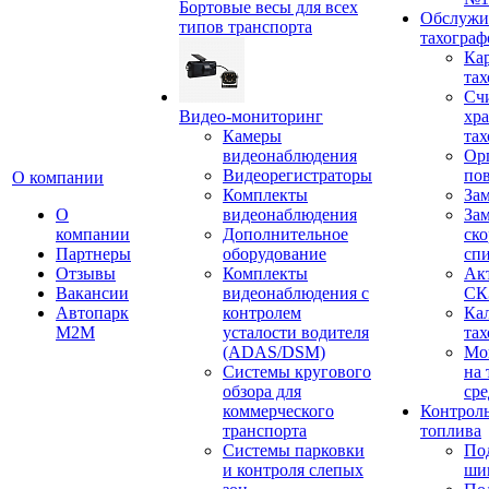
Бортовые весы для всех
Обслужи
типов транспорта
тахограф
Кар
тах
Сч
Видео-мониторинг
хр
Камеры
тах
видеонаблюдения
Ор
Видеорегистраторы
пов
О компании
Комплекты
За
О
видеонаблюдения
Зам
компании
Дополнительное
ско
Партнеры
оборудование
сп
Отзывы
Комплекты
Ак
Вакансии
видеонаблюдения с
СК
Автопарк
контролем
Ка
М2М
усталости водителя
тах
(ADAS/DSM)
Мо
Системы кругового
на 
обзора для
сре
коммерческого
Контроль
транспорта
топлива
Системы парковки
По
и контроля слепых
ши