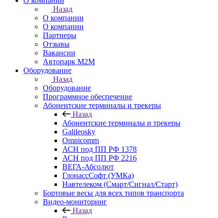
О компании
Назад
О компании
О компании
Партнеры
Отзывы
Вакансии
Автопарк М2М
Оборудование
Назад
Оборудование
Программное обеспечение
Абонентские терминалы и трекеры
Назад
Абонентские терминалы и трекеры
Galileosky
Omnicomm
АСН под ПП РФ 1378
АСН под ПП РФ 2216
ВЕГА-Абсолют
ГлонассСофт (УМКа)
Навтелеком (Смарт/Сигнал/Старт)
Бортовые весы для всех типов транспорта
Видео-мониторинг
Назад