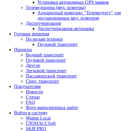
Установка автономных GPS маяков
Телемедицина (мед. осмотры)
Аппаратный комплекс "Телемедтест" для
дистанционных мед. осмотров
Диспетчеризация
Диспетчеризация автопарка
Готовые решения
По видам техники
Грузовой транспорт
Проекты
Водный транспорт
Грузовой транспорт
Другое
Легковой транспорт
Пассажирский транспорт
Спец. транспорт
Покупателям
Новости
Статьи
FAQ
Фото выполненных работ
Войти в систему
Wialon Local
ГЛОНАССSoft
SKIF.PRO