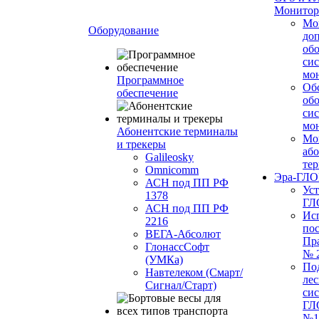
Монитор
Мо
Оборудование
до
об
си
мо
Программное
Об
обеспечение
об
си
мо
Абонентские терминалы
Мо
и трекеры
або
Galileosky
те
Omnicomm
Эра-ГЛ
АСН под ПП РФ
Ус
1378
ГЛ
АСН под ПП РФ
Ис
2216
по
ВЕГА-Абсолют
Пр
ГлонассСофт
№ 
(УМКа)
По
Навтелеком (Смарт/
лес
Сигнал/Старт)
си
ГЛ
№1