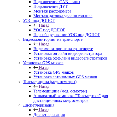
Подключение CAN шины
Подключение ДУТ
Монтаж расходомера
Монтаж датчика уровня топлива
УОС под ДОПОГ
Назад
УОС под ДОПОГ
Переоборудование УОС под ДОПОГ
Видеомониторинг на транспорте
Назад
Видеомониторинг на транспорте
Установка он-лайн видеорегистратора
Установка офф-лайн видеорегистраторов
Установка GPS маяков
Назад
Установка GPS маяков
Установка автономных GPS маяков
Телемедицина (мед. осмотры)
Назад
Телемедицина (мед. осмотры)
Аппаратный комплекс "Телемедтест" для
дистанционных мед. осмотров
Диспетчеризация
Назад
Диспетчеризация