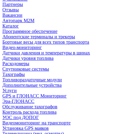
Партнеры
Отзывы
Вакансии
Автопарк М2М
Каталог
Программное обеспечение
Абонентские терминалы и трекеры
Бортовые весы для всех типов транспорта
Видео-мониторинг
Датчики давления и температуры в шинах
Датчики уровня топлива
Расходомеры
Спутниковые системы
Тахографы
Топливораздаточные модули
Дополнительные устройства
Услуги
GPS и ГЛОНАСС Мониторинг
Эра-ГЛОНАСС
Обслуживание тахографов
Контроль расхода топлива
УОС под ДОПОГ
Видеомониторинг на транспорте
Установка GPS маяков
Телемедицина (мед. осмотры)