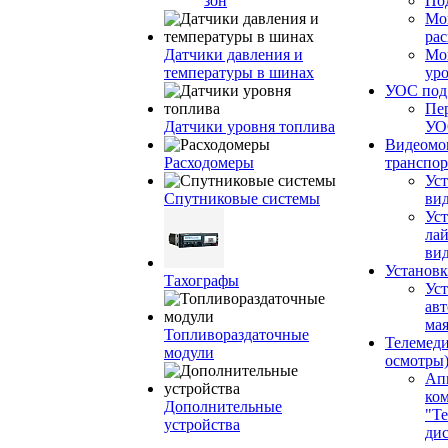
зон
По
Мо
ра
Датчики давления и
Мо
температуры в шинах
ур
УОС по
Пе
Датчики уровня топлива
УО
Видеомо
Расходомеры
транспор
Уст
Спутниковые системы
вид
Уст
ла
ви
Установк
Тахографы
Ус
ав
ма
Топливораздаточные
Телемеди
модули
осмотры
Ап
ко
Дополнительные
"Те
устройства
ди