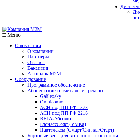
мед
Диспетч
Ди
авт
Меню
О компании
О компании
Партнеры
Отзывы
Вакансии
Автопарк М2М
Оборудование
Программное обеспечение
Абонентские терминалы и трекеры
Galileosky
Omnicomm
АСН под ПП РФ 1378
АСН под ПП РФ 2216
ВЕГА-Абсолют
ГлонассСофт (УМКа)
Навтелеком (Смарт/Сигнал/Старт)
Бортовые весы для всех типов транспорта