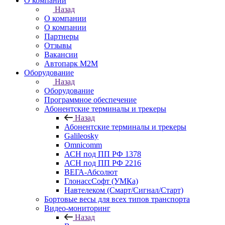
О компании
Назад
О компании
О компании
Партнеры
Отзывы
Вакансии
Автопарк М2М
Оборудование
Назад
Оборудование
Программное обеспечение
Абонентские терминалы и трекеры
Назад
Абонентские терминалы и трекеры
Galileosky
Omnicomm
АСН под ПП РФ 1378
АСН под ПП РФ 2216
ВЕГА-Абсолют
ГлонассСофт (УМКа)
Навтелеком (Смарт/Сигнал/Старт)
Бортовые весы для всех типов транспорта
Видео-мониторинг
Назад