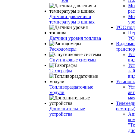
зон
По
Мо
ра
Датчики давления и
Мо
температуры в шинах
ур
УОС по
Пе
Датчики уровня топлива
УО
Видеомо
Расходомеры
транспор
Уст
Спутниковые системы
вид
Уст
Тахографы
ла
ви
Установк
Топливораздаточные
Ус
модули
ав
ма
Телемеди
Дополнительные
осмотры
устройства
Ап
ко
"Те
ди