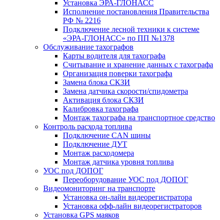
Установка ЭРА-ГЛОНАСС
Исполнение постановления Правительства
РФ № 2216
Подключение лесной техники к системе
«ЭРА-ГЛОНАСС» по ПП №1378
Обслуживание тахографов
Карты водителя для тахографа
Считывание и хранение данных с тахографа
Организация поверки тахографа
Замена блока СКЗИ
Замена датчика скорости/спидометра
Активация блока СКЗИ
Калибровка тахографа
Монтаж тахографа на транспортное средство
Контроль расхода топлива
Подключение CAN шины
Подключение ДУТ
Монтаж расходомера
Монтаж датчика уровня топлива
УОС под ДОПОГ
Переоборудование УОС под ДОПОГ
Видеомониторинг на транспорте
Установка он-лайн видеорегистратора
Установка офф-лайн видеорегистраторов
Установка GPS маяков