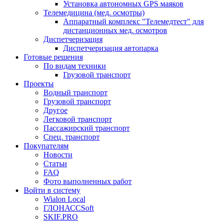
Установка автономных GPS маяков
Телемедицина (мед. осмотры)
Аппаратный комплекс "Телемедтест" для
дистанционных мед. осмотров
Диспетчеризация
Диспетчеризация автопарка
Готовые решения
По видам техники
Грузовой транспорт
Проекты
Водный транспорт
Грузовой транспорт
Другое
Легковой транспорт
Пассажирский транспорт
Спец. транспорт
Покупателям
Новости
Статьи
FAQ
Фото выполненных работ
Войти в систему
Wialon Local
ГЛОНАССSoft
SKIF.PRO