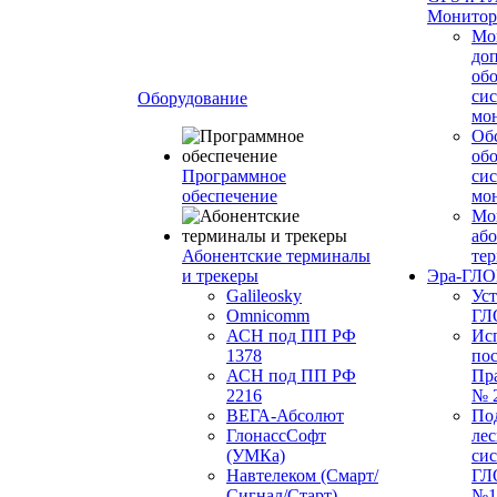
Монитор
Мо
до
об
си
Оборудование
мо
Об
об
Программное
си
обеспечение
мо
Мо
або
Абонентские терминалы
те
и трекеры
Эра-ГЛ
Galileosky
Ус
Omnicomm
ГЛ
АСН под ПП РФ
Ис
1378
по
АСН под ПП РФ
Пр
2216
№ 
ВЕГА-Абсолют
По
ГлонассСофт
лес
(УМКа)
си
Навтелеком (Смарт/
ГЛ
Сигнал/Старт)
№1