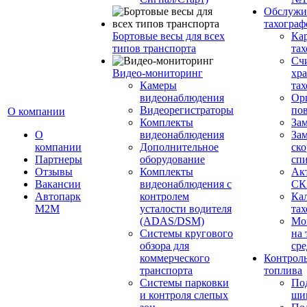
Обслужи
тахограф
Бортовые весы для всех
Кар
типов транспорта
тах
Сч
Видео-мониторинг
хр
Камеры
тах
видеонаблюдения
Ор
Видеорегистраторы
пов
О компании
Комплекты
За
О
видеонаблюдения
Зам
компании
Дополнительное
ско
Партнеры
оборудование
сп
Отзывы
Комплекты
Ак
Вакансии
видеонаблюдения с
СК
Автопарк
контролем
Ка
М2М
усталости водителя
тах
(ADAS/DSM)
Мо
Системы кругового
на 
обзора для
сре
коммерческого
Контроль
транспорта
топлива
Системы парковки
По
и контроля слепых
ши