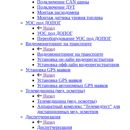
Подключение CAN шины
Подключение ДУТ
Монтаж расходомера
Монтаж датчика уровня топлива
УОС под ДОПОГ
Назад
УОС под ДОПОГ
Переоборудование УОС под ДОПОГ
Видеомониторинг на транспорте
Назад
Видеомониторинг на транспорте
Установка он-лайн видеорегистратора
Установка офф-лайн видеорегистраторов
Установка GPS маяков
Назад
Установка GPS маяков
Установка автономных GPS маяков
Телемедицина (мед. осмотры)
Назад
Телемедицина (мед. осмотры)
Аппаратный комплекс "Телемедтест" для
дистанционных мед. осмотров
Диспетчеризация
Назад
Диспетчеризация