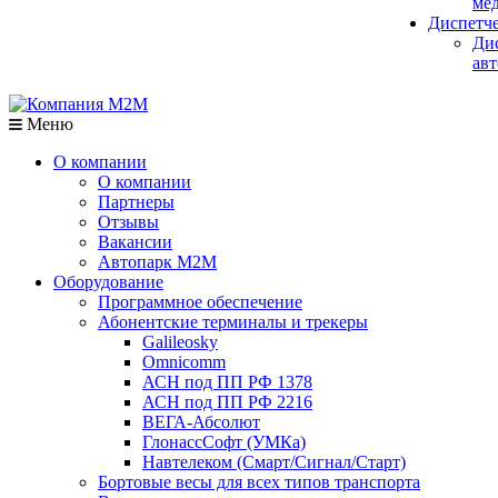
мед
Диспетч
Ди
авт
Меню
О компании
О компании
Партнеры
Отзывы
Вакансии
Автопарк М2М
Оборудование
Программное обеспечение
Абонентские терминалы и трекеры
Galileosky
Omnicomm
АСН под ПП РФ 1378
АСН под ПП РФ 2216
ВЕГА-Абсолют
ГлонассСофт (УМКа)
Навтелеком (Смарт/Сигнал/Старт)
Бортовые весы для всех типов транспорта