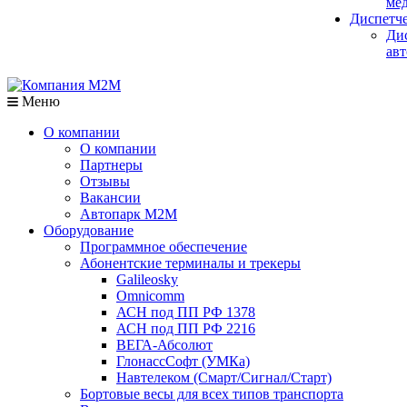
мед
Диспетч
Ди
авт
Меню
О компании
О компании
Партнеры
Отзывы
Вакансии
Автопарк М2М
Оборудование
Программное обеспечение
Абонентские терминалы и трекеры
Galileosky
Omnicomm
АСН под ПП РФ 1378
АСН под ПП РФ 2216
ВЕГА-Абсолют
ГлонассСофт (УМКа)
Навтелеком (Смарт/Сигнал/Старт)
Бортовые весы для всех типов транспорта