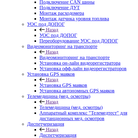
Подключение CAN шины
Подключение ДУТ
Монтаж расходомера
Монтаж датчика уровня топлива
УОС под ДОПОГ
Назад
УОС под ДОПОГ
Переоборудование УОС под ДОПОГ
Видеомониторинг на транспорте
Назад
Видеомониторинг на транспорте
Установка он-лайн видеорегистратора
Установка офф-лайн видеорегистраторов
Установка GPS маяков
Назад
Установка GPS маяков
Установка автономных GPS маяков
Телемедицина (мед. осмотры)
Назад
Телемедицина (мед. осмотры)
Аппаратный комплекс "Телемедтест" для
дистанционных мед. осмотров
Диспетчеризация
Назад
Диспетчеризация