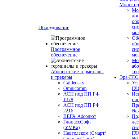
Монитор
Мо
до
об
си
Оборудование
мо
Об
об
Программное
си
обеспечение
мо
Мо
або
Абонентские терминалы
те
и трекеры
Эра-ГЛ
Galileosky
Ус
Omnicomm
ГЛ
АСН под ПП РФ
Ис
1378
по
АСН под ПП РФ
Пр
2216
№ 
ВЕГА-Абсолют
По
ГлонассСофт
лес
(УМКа)
си
Навтелеком (Смарт/
ГЛ
Сигнал/Старт)
№1