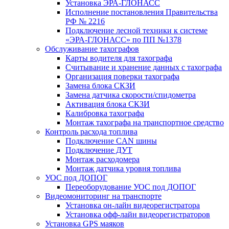
Установка ЭРА-ГЛОНАСС
Исполнение постановления Правительства
РФ № 2216
Подключение лесной техники к системе
«ЭРА-ГЛОНАСС» по ПП №1378
Обслуживание тахографов
Карты водителя для тахографа
Считывание и хранение данных с тахографа
Организация поверки тахографа
Замена блока СКЗИ
Замена датчика скорости/спидометра
Активация блока СКЗИ
Калибровка тахографа
Монтаж тахографа на транспортное средство
Контроль расхода топлива
Подключение CAN шины
Подключение ДУТ
Монтаж расходомера
Монтаж датчика уровня топлива
УОС под ДОПОГ
Переоборудование УОС под ДОПОГ
Видеомониторинг на транспорте
Установка он-лайн видеорегистратора
Установка офф-лайн видеорегистраторов
Установка GPS маяков