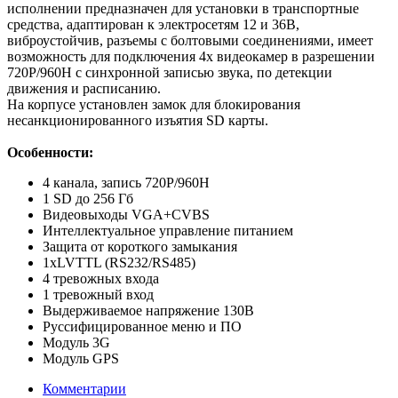
исполнении предназначен для установки в транспортные
средства, адаптирован к электросетям 12 и 36В,
виброустойчив, разъемы с болтовыми соединениями, имеет
возможность для подключения 4х видеокамер в разрешении
720Р/960Н с синхронной записью звука, по детекции
движения и расписанию.
На корпусе установлен замок для блокирования
несанкционированного изъятия SD карты.
Особенности:
4 канала, запись 720Р/960Н
1 SD до 256 Гб
Видеовыходы VGA+CVBS
Интеллектуальное управление питанием
Защита от короткого замыкания
1хLVTTL (RS232/RS485)
4 тревожных входа
1 тревожный вход
Выдерживаемое напряжение 130В
Руссифицированное меню и ПО
Модуль 3G
Модуль GPS
Комментарии