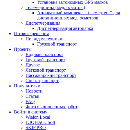
Установка автономных GPS маяков
Телемедицина (мед. осмотры)
Аппаратный комплекс "Телемедтест" для
дистанционных мед. осмотров
Диспетчеризация
Диспетчеризация автопарка
Готовые решения
По видам техники
Грузовой транспорт
Проекты
Водный транспорт
Грузовой транспорт
Другое
Легковой транспорт
Пассажирский транспорт
Спец. транспорт
Покупателям
Новости
Статьи
FAQ
Фото выполненных работ
Войти в систему
Wialon Local
ГЛОНАССSoft
SKIF.PRO