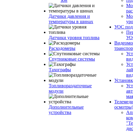
зон
По
Мо
ра
Датчики давления и
Мо
температуры в шинах
ур
УОС по
Пе
Датчики уровня топлива
УО
Видеомо
Расходомеры
транспор
Уст
Спутниковые системы
вид
Уст
Тахографы
ла
ви
Установк
Топливораздаточные
Ус
модули
ав
ма
Телемеди
Дополнительные
осмотры
устройства
Ап
ко
"Те
ди