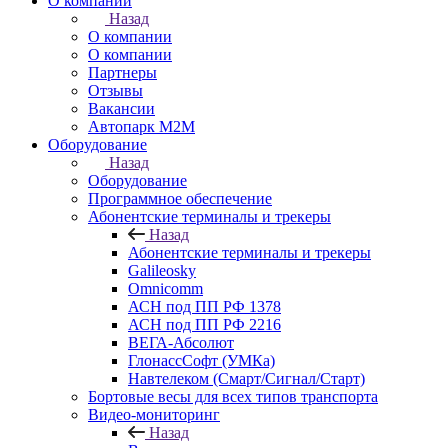
О компании
Назад
О компании
О компании
Партнеры
Отзывы
Вакансии
Автопарк М2М
Оборудование
Назад
Оборудование
Программное обеспечение
Абонентские терминалы и трекеры
Назад
Абонентские терминалы и трекеры
Galileosky
Omnicomm
АСН под ПП РФ 1378
АСН под ПП РФ 2216
ВЕГА-Абсолют
ГлонассСофт (УМКа)
Навтелеком (Смарт/Сигнал/Старт)
Бортовые весы для всех типов транспорта
Видео-мониторинг
Назад