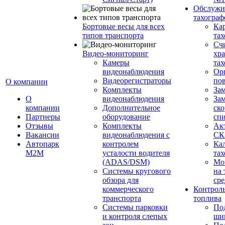
Обслужи
тахограф
Бортовые весы для всех
Кар
типов транспорта
тах
Сч
Видео-мониторинг
хр
Камеры
тах
видеонаблюдения
Ор
Видеорегистраторы
пов
О компании
Комплекты
За
О
видеонаблюдения
Зам
компании
Дополнительное
ско
Партнеры
оборудование
сп
Отзывы
Комплекты
Ак
Вакансии
видеонаблюдения с
СК
Автопарк
контролем
Ка
М2М
усталости водителя
тах
(ADAS/DSM)
Мо
Системы кругового
на 
обзора для
сре
коммерческого
Контроль
транспорта
топлива
Системы парковки
По
и контроля слепых
ши