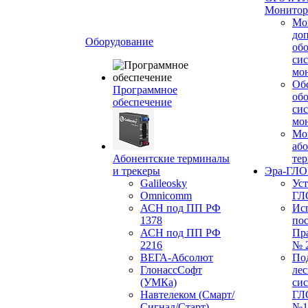
Монитор
Мо
до
Оборудование
об
си
мо
Об
Программное
об
обеспечение
си
мо
Мо
або
Абонентские терминалы
те
и трекеры
Эра-ГЛ
Galileosky
Ус
Omnicomm
ГЛ
АСН под ПП РФ
Ис
1378
по
АСН под ПП РФ
Пр
2216
№ 
ВЕГА-Абсолют
По
ГлонассСофт
лес
(УМКа)
си
Навтелеком (Смарт/
ГЛ
Сигнал/Старт)
№1