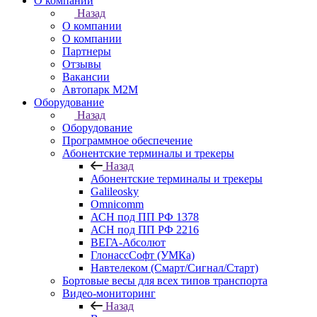
О компании
Назад
О компании
О компании
Партнеры
Отзывы
Вакансии
Автопарк М2М
Оборудование
Назад
Оборудование
Программное обеспечение
Абонентские терминалы и трекеры
Назад
Абонентские терминалы и трекеры
Galileosky
Omnicomm
АСН под ПП РФ 1378
АСН под ПП РФ 2216
ВЕГА-Абсолют
ГлонассСофт (УМКа)
Навтелеком (Смарт/Сигнал/Старт)
Бортовые весы для всех типов транспорта
Видео-мониторинг
Назад