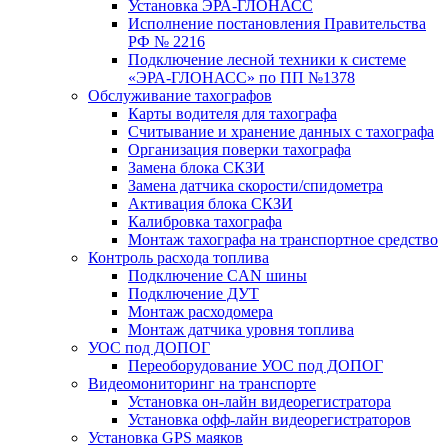
Установка ЭРА-ГЛОНАСС
Исполнение постановления Правительства
РФ № 2216
Подключение лесной техники к системе
«ЭРА-ГЛОНАСС» по ПП №1378
Обслуживание тахографов
Карты водителя для тахографа
Считывание и хранение данных с тахографа
Организация поверки тахографа
Замена блока СКЗИ
Замена датчика скорости/спидометра
Активация блока СКЗИ
Калибровка тахографа
Монтаж тахографа на транспортное средство
Контроль расхода топлива
Подключение CAN шины
Подключение ДУТ
Монтаж расходомера
Монтаж датчика уровня топлива
УОС под ДОПОГ
Переоборудование УОС под ДОПОГ
Видеомониторинг на транспорте
Установка он-лайн видеорегистратора
Установка офф-лайн видеорегистраторов
Установка GPS маяков