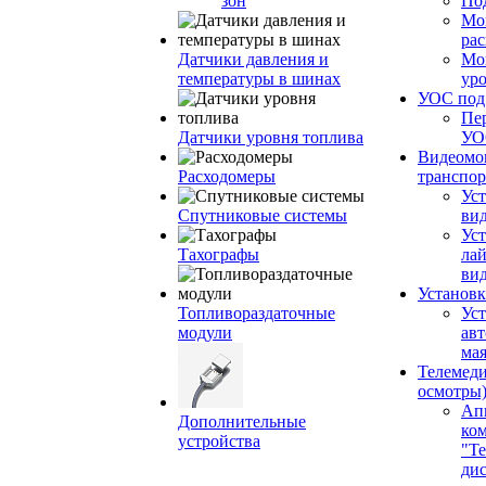
зон
По
Мо
ра
Датчики давления и
Мо
температуры в шинах
ур
УОС по
Пе
Датчики уровня топлива
УО
Видеомо
Расходомеры
транспор
Уст
Спутниковые системы
вид
Уст
Тахографы
ла
ви
Установк
Топливораздаточные
Ус
модули
ав
ма
Телемеди
осмотры
Ап
Дополнительные
ко
устройства
"Те
ди