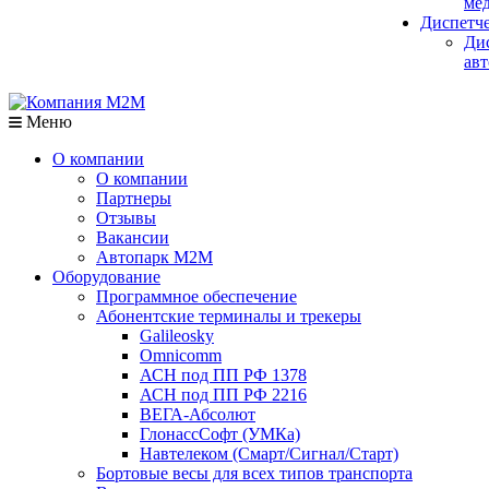
мед
Диспетч
Ди
авт
Меню
О компании
О компании
Партнеры
Отзывы
Вакансии
Автопарк М2М
Оборудование
Программное обеспечение
Абонентские терминалы и трекеры
Galileosky
Omnicomm
АСН под ПП РФ 1378
АСН под ПП РФ 2216
ВЕГА-Абсолют
ГлонассСофт (УМКа)
Навтелеком (Смарт/Сигнал/Старт)
Бортовые весы для всех типов транспорта