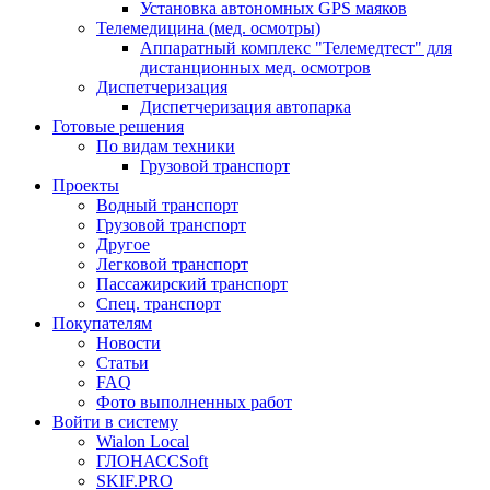
Установка автономных GPS маяков
Телемедицина (мед. осмотры)
Аппаратный комплекс "Телемедтест" для
дистанционных мед. осмотров
Диспетчеризация
Диспетчеризация автопарка
Готовые решения
По видам техники
Грузовой транспорт
Проекты
Водный транспорт
Грузовой транспорт
Другое
Легковой транспорт
Пассажирский транспорт
Спец. транспорт
Покупателям
Новости
Статьи
FAQ
Фото выполненных работ
Войти в систему
Wialon Local
ГЛОНАССSoft
SKIF.PRO