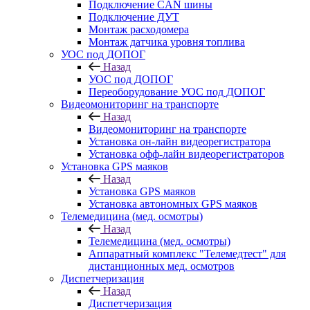
Подключение CAN шины
Подключение ДУТ
Монтаж расходомера
Монтаж датчика уровня топлива
УОС под ДОПОГ
Назад
УОС под ДОПОГ
Переоборудование УОС под ДОПОГ
Видеомониторинг на транспорте
Назад
Видеомониторинг на транспорте
Установка он-лайн видеорегистратора
Установка офф-лайн видеорегистраторов
Установка GPS маяков
Назад
Установка GPS маяков
Установка автономных GPS маяков
Телемедицина (мед. осмотры)
Назад
Телемедицина (мед. осмотры)
Аппаратный комплекс "Телемедтест" для
дистанционных мед. осмотров
Диспетчеризация
Назад
Диспетчеризация