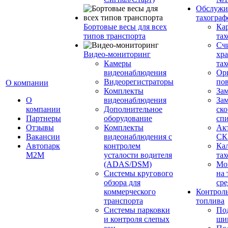
Обслужи
тахограф
Бортовые весы для всех
Кар
типов транспорта
тах
Сч
Видео-мониторинг
хр
Камеры
тах
видеонаблюдения
Ор
Видеорегистраторы
пов
О компании
Комплекты
За
О
видеонаблюдения
Зам
компании
Дополнительное
ско
Партнеры
оборудование
сп
Отзывы
Комплекты
Ак
Вакансии
видеонаблюдения с
СК
Автопарк
контролем
Ка
М2М
усталости водителя
тах
(ADAS/DSM)
Мо
Системы кругового
на 
обзора для
сре
коммерческого
Контроль
транспорта
топлива
Системы парковки
По
и контроля слепых
ши