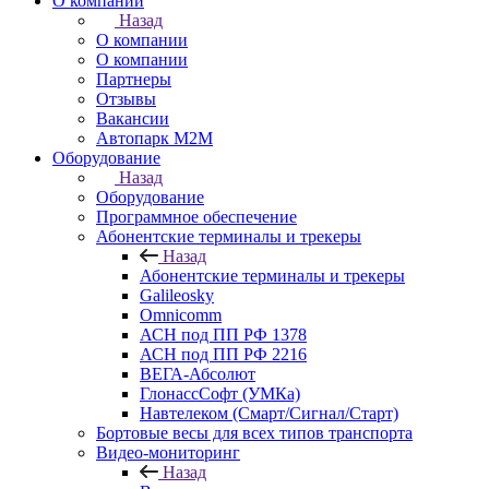
О компании
Назад
О компании
О компании
Партнеры
Отзывы
Вакансии
Автопарк М2М
Оборудование
Назад
Оборудование
Программное обеспечение
Абонентские терминалы и трекеры
Назад
Абонентские терминалы и трекеры
Galileosky
Omnicomm
АСН под ПП РФ 1378
АСН под ПП РФ 2216
ВЕГА-Абсолют
ГлонассСофт (УМКа)
Навтелеком (Смарт/Сигнал/Старт)
Бортовые весы для всех типов транспорта
Видео-мониторинг
Назад