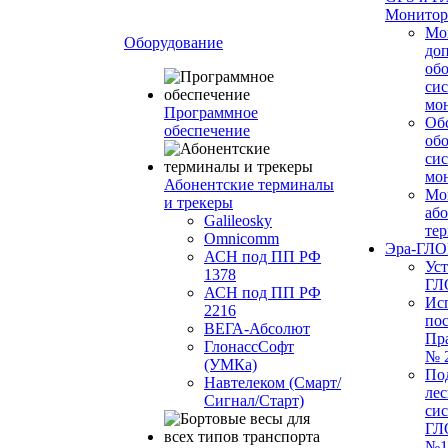
Монитор
Мо
Оборудование
до
об
си
мо
Программное
Об
обеспечение
об
си
мо
Абонентские терминалы
Мо
и трекеры
або
Galileosky
те
Omnicomm
Эра-ГЛ
АСН под ПП РФ
Ус
1378
ГЛ
АСН под ПП РФ
Ис
2216
по
ВЕГА-Абсолют
Пр
ГлонассСофт
№ 
(УМКа)
По
Навтелеком (Смарт/
лес
Сигнал/Старт)
си
ГЛ
№1