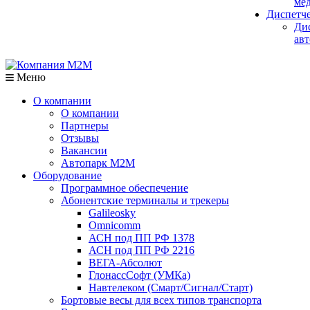
мед
Диспетч
Ди
авт
Меню
О компании
О компании
Партнеры
Отзывы
Вакансии
Автопарк М2М
Оборудование
Программное обеспечение
Абонентские терминалы и трекеры
Galileosky
Omnicomm
АСН под ПП РФ 1378
АСН под ПП РФ 2216
ВЕГА-Абсолют
ГлонассСофт (УМКа)
Навтелеком (Смарт/Сигнал/Старт)
Бортовые весы для всех типов транспорта