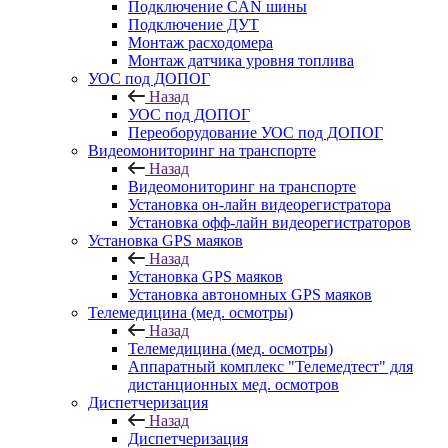
Подключение CAN шины
Подключение ДУТ
Монтаж расходомера
Монтаж датчика уровня топлива
УОС под ДОПОГ
Назад
УОС под ДОПОГ
Переоборудование УОС под ДОПОГ
Видеомониторинг на транспорте
Назад
Видеомониторинг на транспорте
Установка он-лайн видеорегистратора
Установка офф-лайн видеорегистраторов
Установка GPS маяков
Назад
Установка GPS маяков
Установка автономных GPS маяков
Телемедицина (мед. осмотры)
Назад
Телемедицина (мед. осмотры)
Аппаратный комплекс "Телемедтест" для
дистанционных мед. осмотров
Диспетчеризация
Назад
Диспетчеризация