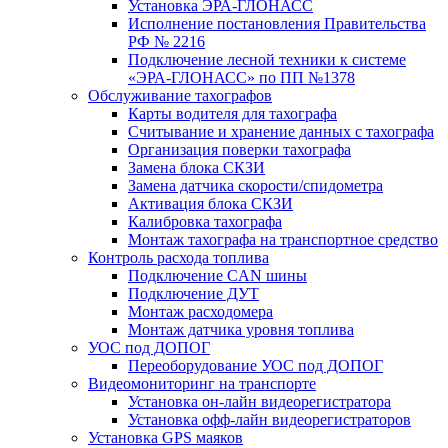
Установка ЭРА-ГЛОНАСС
Исполнение постановления Правительства
РФ № 2216
Подключение лесной техники к системе
«ЭРА-ГЛОНАСС» по ПП №1378
Обслуживание тахографов
Карты водителя для тахографа
Считывание и хранение данных с тахографа
Организация поверки тахографа
Замена блока СКЗИ
Замена датчика скорости/спидометра
Активация блока СКЗИ
Калибровка тахографа
Монтаж тахографа на транспортное средство
Контроль расхода топлива
Подключение CAN шины
Подключение ДУТ
Монтаж расходомера
Монтаж датчика уровня топлива
УОС под ДОПОГ
Переоборудование УОС под ДОПОГ
Видеомониторинг на транспорте
Установка он-лайн видеорегистратора
Установка офф-лайн видеорегистраторов
Установка GPS маяков