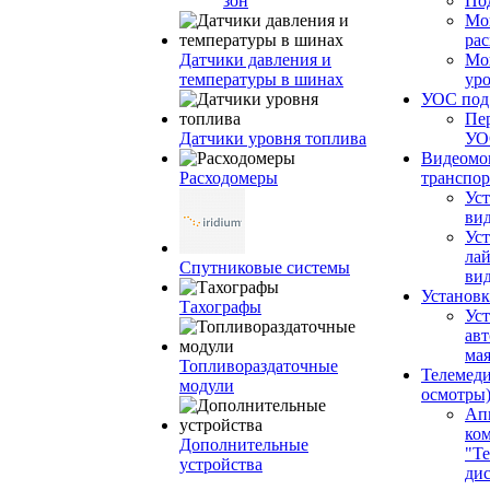
зон
По
Мо
ра
Датчики давления и
Мо
температуры в шинах
ур
УОС по
Пе
Датчики уровня топлива
УО
Видеомо
Расходомеры
транспор
Уст
вид
Уст
ла
Спутниковые системы
ви
Установк
Тахографы
Ус
ав
ма
Топливораздаточные
Телемеди
модули
осмотры
Ап
ко
Дополнительные
"Те
устройства
ди