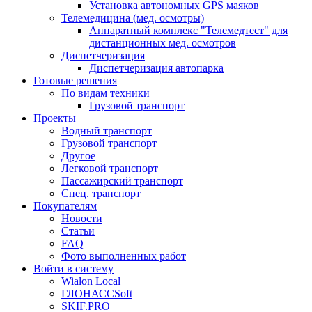
Установка автономных GPS маяков
Телемедицина (мед. осмотры)
Аппаратный комплекс "Телемедтест" для
дистанционных мед. осмотров
Диспетчеризация
Диспетчеризация автопарка
Готовые решения
По видам техники
Грузовой транспорт
Проекты
Водный транспорт
Грузовой транспорт
Другое
Легковой транспорт
Пассажирский транспорт
Спец. транспорт
Покупателям
Новости
Статьи
FAQ
Фото выполненных работ
Войти в систему
Wialon Local
ГЛОНАССSoft
SKIF.PRO