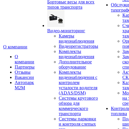
Бортовые весы для всех
Обслужи
типов транспорта
тахограф
Кар
тах
Сч
Видео-мониторинг
хр
Камеры
тах
видеонаблюдения
Ор
Видеорегистраторы
пов
О компании
Комплекты
За
О
видеонаблюдения
Зам
компании
Дополнительное
ско
Партнеры
оборудование
сп
Отзывы
Комплекты
Ак
Вакансии
видеонаблюдения с
СК
Автопарк
контролем
Ка
М2М
усталости водителя
тах
(ADAS/DSM)
Мо
Системы кругового
на 
обзора для
сре
коммерческого
Контроль
транспорта
топлива
Системы парковки
По
и контроля слепых
ши