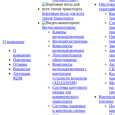
Обслужи
тахограф
Бортовые весы для всех
Кар
типов транспорта
тах
Сч
Видео-мониторинг
хр
Камеры
тах
видеонаблюдения
Ор
Видеорегистраторы
пов
О компании
Комплекты
За
О
видеонаблюдения
Зам
компании
Дополнительное
ско
Партнеры
оборудование
сп
Отзывы
Комплекты
Ак
Вакансии
видеонаблюдения с
СК
Автопарк
контролем
Ка
М2М
усталости водителя
тах
(ADAS/DSM)
Мо
Системы кругового
на 
обзора для
сре
коммерческого
Контроль
транспорта
топлива
Системы парковки
По
и контроля слепых
ши