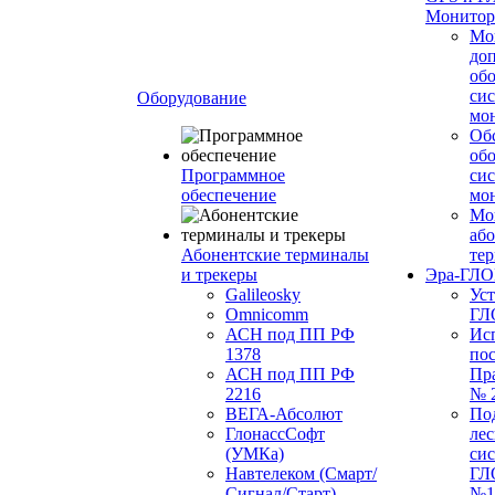
Монитор
Мо
до
об
си
Оборудование
мо
Об
об
Программное
си
обеспечение
мо
Мо
або
Абонентские терминалы
те
и трекеры
Эра-ГЛ
Galileosky
Ус
Omnicomm
ГЛ
АСН под ПП РФ
Ис
1378
по
АСН под ПП РФ
Пр
2216
№ 
ВЕГА-Абсолют
По
ГлонассСофт
лес
(УМКа)
си
Навтелеком (Смарт/
ГЛ
Сигнал/Старт)
№1