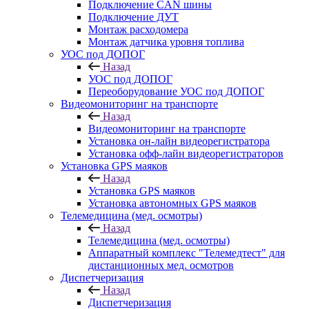
Подключение CAN шины
Подключение ДУТ
Монтаж расходомера
Монтаж датчика уровня топлива
УОС под ДОПОГ
Назад
УОС под ДОПОГ
Переоборудование УОС под ДОПОГ
Видеомониторинг на транспорте
Назад
Видеомониторинг на транспорте
Установка он-лайн видеорегистратора
Установка офф-лайн видеорегистраторов
Установка GPS маяков
Назад
Установка GPS маяков
Установка автономных GPS маяков
Телемедицина (мед. осмотры)
Назад
Телемедицина (мед. осмотры)
Аппаратный комплекс "Телемедтест" для
дистанционных мед. осмотров
Диспетчеризация
Назад
Диспетчеризация