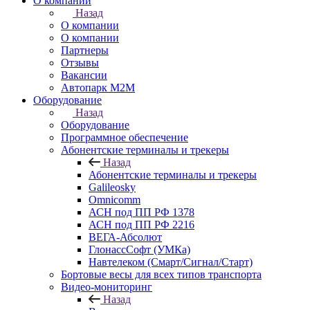
О компании
Назад
О компании
О компании
Партнеры
Отзывы
Вакансии
Автопарк М2М
Оборудование
Назад
Оборудование
Программное обеспечение
Абонентские терминалы и трекеры
Назад
Абонентские терминалы и трекеры
Galileosky
Omnicomm
АСН под ПП РФ 1378
АСН под ПП РФ 2216
ВЕГА-Абсолют
ГлонассСофт (УМКа)
Навтелеком (Смарт/Сигнал/Старт)
Бортовые весы для всех типов транспорта
Видео-мониторинг
Назад