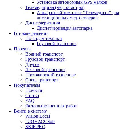
Установка автономных GPS маяков
Телемедицина (мед. осмотры)
Аппаратный комплекс "Телемедтест" для
дистанционных мед. осмотров
Диспетчеризация
Диспетчеризация автопарка
Готовые решения
По видам техники
Грузовой транспорт
Проекты
Водный транспорт
Грузовой транспорт
Другое
Легковой транспорт
Пассажирский транспорт
Спец. транспорт
Покупателям
Новости
Статьи
FAQ
Фото выполненных работ
Войти в систему
Wialon Local
ГЛОНАССSoft
SKIF.PRO