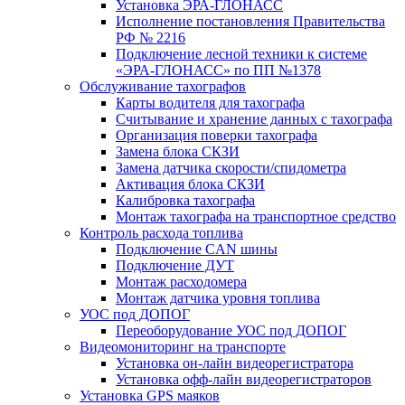
Установка ЭРА-ГЛОНАСС
Исполнение постановления Правительства
РФ № 2216
Подключение лесной техники к системе
«ЭРА-ГЛОНАСС» по ПП №1378
Обслуживание тахографов
Карты водителя для тахографа
Считывание и хранение данных с тахографа
Организация поверки тахографа
Замена блока СКЗИ
Замена датчика скорости/спидометра
Активация блока СКЗИ
Калибровка тахографа
Монтаж тахографа на транспортное средство
Контроль расхода топлива
Подключение CAN шины
Подключение ДУТ
Монтаж расходомера
Монтаж датчика уровня топлива
УОС под ДОПОГ
Переоборудование УОС под ДОПОГ
Видеомониторинг на транспорте
Установка он-лайн видеорегистратора
Установка офф-лайн видеорегистраторов
Установка GPS маяков