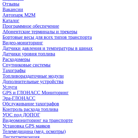
Отзывы
Вакансии
Автопарк М2М
Каталог
Программное обеспечение
Абонентские терминалы и трекеры
Бортовые весы для всех типов транспорта
Видео-мониторинг
Датчики давления и температуры в шинах
Датчики уровня топлива
Расходомеры
Спутниковые системы
Тахографы
Топливораздаточные модули
Дополнительные устройства
Услуги
GPS и ГЛОНАСС Мониторинг
Эра-ГЛОНАСС
Обслуживание тахографов
Контроль расхода топлива
УОС под ДОПОГ
Видеомониторинг на транспорте
Установка GPS маяков
Телемедицина (мед. осмотры)
Диспетчеризация