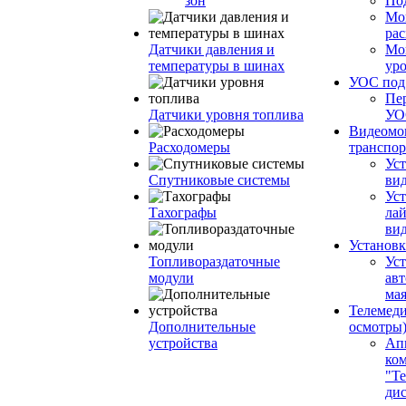
зон
По
Мо
ра
Датчики давления и
Мо
температуры в шинах
ур
УОС по
Пе
Датчики уровня топлива
УО
Видеомо
Расходомеры
транспор
Уст
Спутниковые системы
вид
Уст
Тахографы
ла
ви
Установк
Топливораздаточные
Ус
модули
ав
ма
Телемеди
Дополнительные
осмотры
устройства
Ап
ко
"Те
ди