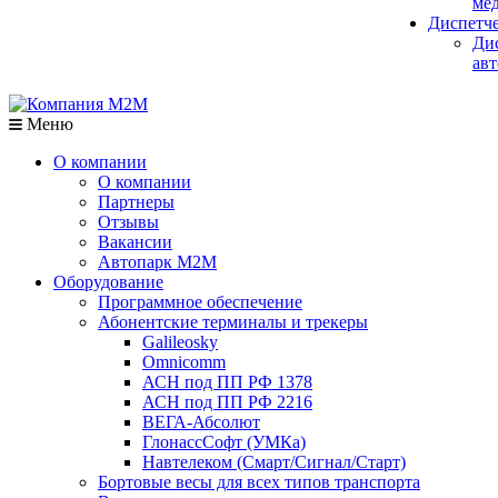
мед
Диспетч
Ди
авт
Меню
О компании
О компании
Партнеры
Отзывы
Вакансии
Автопарк М2М
Оборудование
Программное обеспечение
Абонентские терминалы и трекеры
Galileosky
Omnicomm
АСН под ПП РФ 1378
АСН под ПП РФ 2216
ВЕГА-Абсолют
ГлонассСофт (УМКа)
Навтелеком (Смарт/Сигнал/Старт)
Бортовые весы для всех типов транспорта