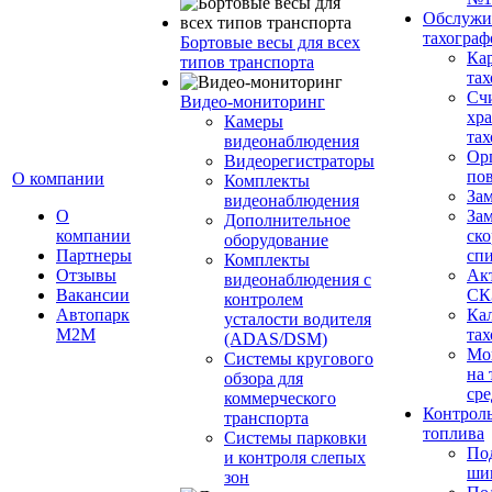
Обслужи
тахограф
Бортовые весы для всех
Кар
типов транспорта
тах
Сч
Видео-мониторинг
хр
Камеры
тах
видеонаблюдения
Ор
Видеорегистраторы
пов
О компании
Комплекты
За
видеонаблюдения
О
Зам
Дополнительное
компании
ско
оборудование
Партнеры
сп
Комплекты
Отзывы
Ак
видеонаблюдения с
Вакансии
СК
контролем
Автопарк
Ка
усталости водителя
М2М
тах
(ADAS/DSM)
Мо
Системы кругового
на 
обзора для
сре
коммерческого
Контроль
транспорта
топлива
Системы парковки
По
и контроля слепых
ши
зон