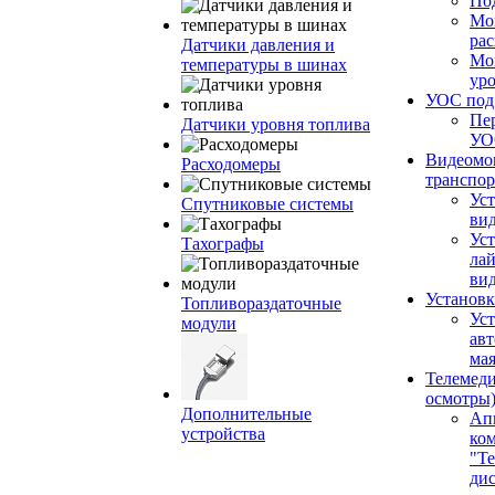
По
Мо
ра
Датчики давления и
Мо
температуры в шинах
ур
УОС по
Пе
Датчики уровня топлива
УО
Видеомо
Расходомеры
транспор
Уст
Спутниковые системы
вид
Уст
Тахографы
ла
ви
Установк
Топливораздаточные
Ус
модули
ав
ма
Телемеди
осмотры
Дополнительные
Ап
устройства
ко
"Те
ди