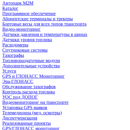
Автопарк М2М
Каталог
Программное обеспечение
Абонентские терминалы и трекеры
Бортовые весы для всех типов транспорта
Видео-мониторинг
Датчики давления и температуры в шинах
Датчики уровня топлива
Расходомеры
Спутниковые системы
Тахографы
Топливораздаточные модули
Дополнительные устройства
Услуги
GPS и ГЛОНАСС Мониторинг
Эра-ГЛОНАСС
Обслуживание тахографов
Контроль расхода топлива
УОС под ДОПОГ
Видеомониторинг на транспорте
Установка GPS маяков
Телемедицина (мед. осмотры)
Диспетчеризация
Реализованные проекты
GPS/ГЛОНАСС мониторинг