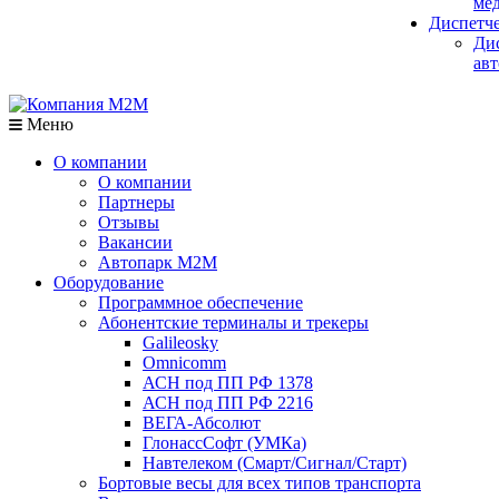
мед
Диспетч
Ди
авт
Меню
О компании
О компании
Партнеры
Отзывы
Вакансии
Автопарк М2М
Оборудование
Программное обеспечение
Абонентские терминалы и трекеры
Galileosky
Omnicomm
АСН под ПП РФ 1378
АСН под ПП РФ 2216
ВЕГА-Абсолют
ГлонассСофт (УМКа)
Навтелеком (Смарт/Сигнал/Старт)
Бортовые весы для всех типов транспорта