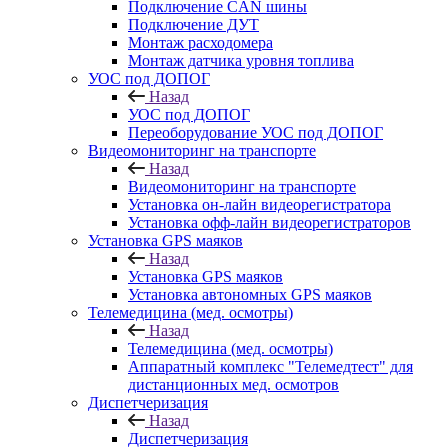
Подключение CAN шины
Подключение ДУТ
Монтаж расходомера
Монтаж датчика уровня топлива
УОС под ДОПОГ
Назад
УОС под ДОПОГ
Переоборудование УОС под ДОПОГ
Видеомониторинг на транспорте
Назад
Видеомониторинг на транспорте
Установка он-лайн видеорегистратора
Установка офф-лайн видеорегистраторов
Установка GPS маяков
Назад
Установка GPS маяков
Установка автономных GPS маяков
Телемедицина (мед. осмотры)
Назад
Телемедицина (мед. осмотры)
Аппаратный комплекс "Телемедтест" для
дистанционных мед. осмотров
Диспетчеризация
Назад
Диспетчеризация