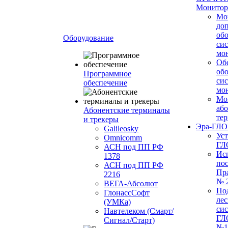
Монитор
Мо
до
об
Оборудование
си
мо
Об
об
Программное
си
обеспечение
мо
Мо
або
Абонентские терминалы
те
и трекеры
Эра-ГЛ
Galileosky
Ус
Omnicomm
ГЛ
АСН под ПП РФ
Ис
1378
по
АСН под ПП РФ
Пр
2216
№ 
ВЕГА-Абсолют
По
ГлонассСофт
лес
(УМКа)
си
Навтелеком (Смарт/
ГЛ
Сигнал/Старт)
№1