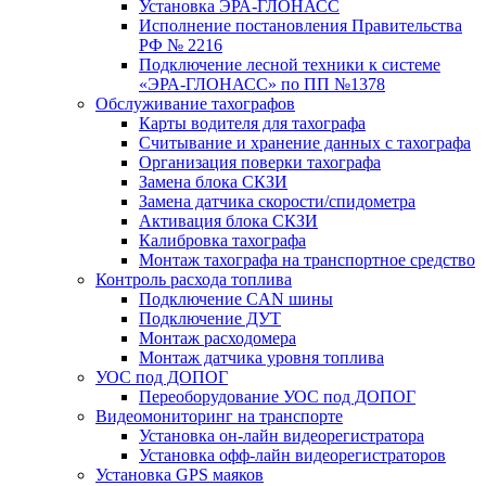
Установка ЭРА-ГЛОНАСС
Исполнение постановления Правительства
РФ № 2216
Подключение лесной техники к системе
«ЭРА-ГЛОНАСС» по ПП №1378
Обслуживание тахографов
Карты водителя для тахографа
Считывание и хранение данных с тахографа
Организация поверки тахографа
Замена блока СКЗИ
Замена датчика скорости/спидометра
Активация блока СКЗИ
Калибровка тахографа
Монтаж тахографа на транспортное средство
Контроль расхода топлива
Подключение CAN шины
Подключение ДУТ
Монтаж расходомера
Монтаж датчика уровня топлива
УОС под ДОПОГ
Переоборудование УОС под ДОПОГ
Видеомониторинг на транспорте
Установка он-лайн видеорегистратора
Установка офф-лайн видеорегистраторов
Установка GPS маяков