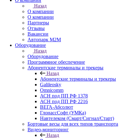
О компании
Назад
О компании
О компании
Партнеры
Отзывы
Вакансии
Автопарк М2М
Оборудование
Назад
Оборудование
Программное обеспечение
Абонентские терминалы и трекеры
Назад
Абонентские терминалы и трекеры
Galileosky
Omnicomm
АСН под ПП РФ 1378
АСН под ПП РФ 2216
ВЕГА-Абсолют
ГлонассСофт (УМКа)
Навтелеком (Смарт/Сигнал/Старт)
Бортовые весы для всех типов транспорта
Видео-мониторинг
Назад