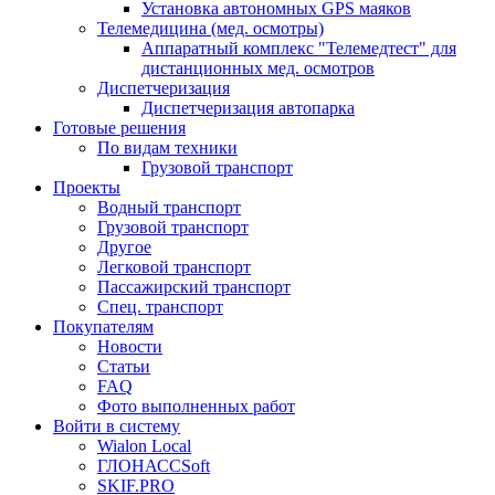
Установка автономных GPS маяков
Телемедицина (мед. осмотры)
Аппаратный комплекс "Телемедтест" для
дистанционных мед. осмотров
Диспетчеризация
Диспетчеризация автопарка
Готовые решения
По видам техники
Грузовой транспорт
Проекты
Водный транспорт
Грузовой транспорт
Другое
Легковой транспорт
Пассажирский транспорт
Спец. транспорт
Покупателям
Новости
Статьи
FAQ
Фото выполненных работ
Войти в систему
Wialon Local
ГЛОНАССSoft
SKIF.PRO