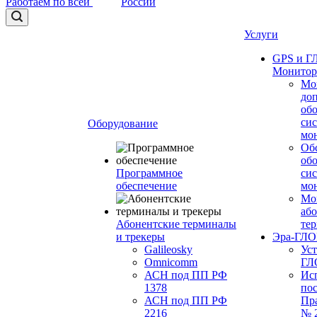
Работаем по всей
России
Услуги
GPS и 
Монитор
Мо
до
об
си
Оборудование
мо
Об
об
Программное
си
обеспечение
мо
Мо
або
Абонентские терминалы
те
и трекеры
Эра-ГЛ
Galileosky
Ус
Omnicomm
ГЛ
АСН под ПП РФ
Ис
1378
по
АСН под ПП РФ
Пр
2216
№ 