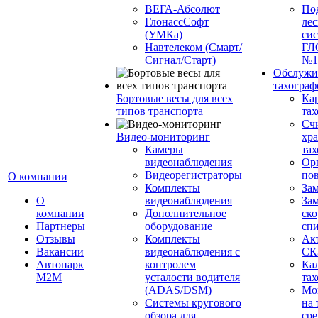
ВЕГА-Абсолют
По
ГлонассСофт
лес
(УМКа)
си
Навтелеком (Смарт/
ГЛ
Сигнал/Старт)
№1
Обслужи
тахограф
Бортовые весы для всех
Кар
типов транспорта
тах
Сч
Видео-мониторинг
хр
Камеры
тах
видеонаблюдения
Ор
Видеорегистраторы
пов
О компании
Комплекты
За
О
видеонаблюдения
Зам
компании
Дополнительное
ско
Партнеры
оборудование
сп
Отзывы
Комплекты
Ак
Вакансии
видеонаблюдения с
СК
Автопарк
контролем
Ка
М2М
усталости водителя
тах
(ADAS/DSM)
Мо
Системы кругового
на 
обзора для
сре