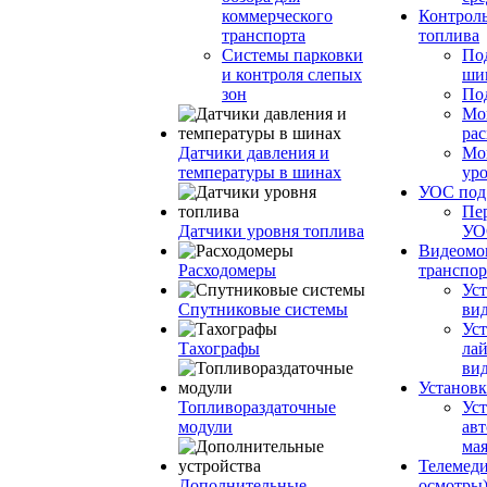
коммерческого
Контроль
транспорта
топлива
Системы парковки
По
и контроля слепых
ши
зон
По
Мо
ра
Датчики давления и
Мо
температуры в шинах
ур
УОС по
Пе
Датчики уровня топлива
УО
Видеомо
Расходомеры
транспор
Уст
Спутниковые системы
вид
Уст
Тахографы
ла
ви
Установк
Топливораздаточные
Ус
модули
ав
ма
Телемеди
Дополнительные
осмотры