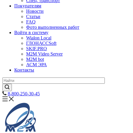
Спец. транспорт
Покупателям
Новости
Статьи
FAQ
Фото выполненных работ
Войти в систему
Wialon Local
ГЛОНАССSoft
SKIF.PRO
M2M Video Server
М2М bot
АСМ ЭРА
Контакты
8-800-250-30-45