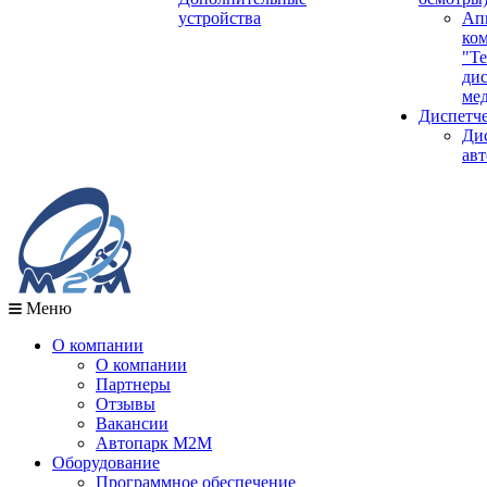
устройства
Ап
ко
"Те
ди
мед
Диспетч
Ди
авт
Меню
О компании
О компании
Партнеры
Отзывы
Вакансии
Автопарк М2М
Оборудование
Программное обеспечение