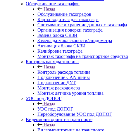
Обслуживание тахографов
Назад
Обслуживание тахографов
Карты водителя для тахографа
Считывание и хранение данных с тахографа
Организация поверки тахографа
Замена блока СКЗИ
Замена датчика скорости/спидометра
Активация блока СКЗИ
Калибровка тахографа
Монтаж тахографа на транспортное средство
Контроль расхода топлива
Назад
Контроль расхода топлива
Подключение CAN шины
Подключение ДУТ
Монтаж расходомера
Монтаж датчика уровня топлива
УОС под ДОПОГ
Назад
УОС под ДОПОГ
Переоборудование УОС под ДОПОГ
Видеомониторинг на транспорте
Назад
Видеомониторинг на транспорте