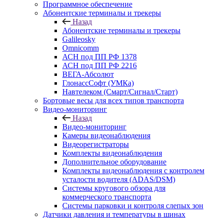
Программное обеспечение
Абонентские терминалы и трекеры
Назад
Абонентские терминалы и трекеры
Galileosky
Omnicomm
АСН под ПП РФ 1378
АСН под ПП РФ 2216
ВЕГА-Абсолют
ГлонассСофт (УМКа)
Навтелеком (Смарт/Сигнал/Старт)
Бортовые весы для всех типов транспорта
Видео-мониторинг
Назад
Видео-мониторинг
Камеры видеонаблюдения
Видеорегистраторы
Комплекты видеонаблюдения
Дополнительное оборудование
Комплекты видеонаблюдения с контролем
усталости водителя (ADAS/DSM)
Системы кругового обзора для
коммерческого транспорта
Системы парковки и контроля слепых зон
Датчики давления и температуры в шинах