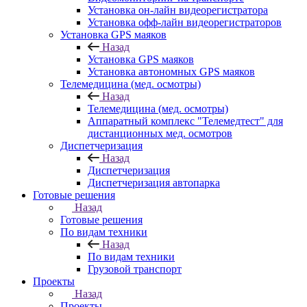
Установка он-лайн видеорегистратора
Установка офф-лайн видеорегистраторов
Установка GPS маяков
Назад
Установка GPS маяков
Установка автономных GPS маяков
Телемедицина (мед. осмотры)
Назад
Телемедицина (мед. осмотры)
Аппаратный комплекс "Телемедтест" для
дистанционных мед. осмотров
Диспетчеризация
Назад
Диспетчеризация
Диспетчеризация автопарка
Готовые решения
Назад
Готовые решения
По видам техники
Назад
По видам техники
Грузовой транспорт
Проекты
Назад
Проекты