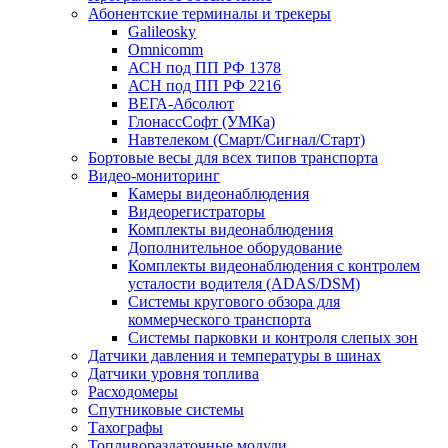
Абонентские терминалы и трекеры
Galileosky
Omnicomm
АСН под ПП РФ 1378
АСН под ПП РФ 2216
ВЕГА-Абсолют
ГлонассСофт (УМКа)
Навтелеком (Смарт/Сигнал/Старт)
Бортовые весы для всех типов транспорта
Видео-мониторинг
Камеры видеонаблюдения
Видеорегистраторы
Комплекты видеонаблюдения
Дополнительное оборудование
Комплекты видеонаблюдения с контролем
усталости водителя (ADAS/DSM)
Системы кругового обзора для
коммерческого транспорта
Системы парковки и контроля слепых зон
Датчики давления и температуры в шинах
Датчики уровня топлива
Расходомеры
Спутниковые системы
Тахографы
Топливораздаточные модули