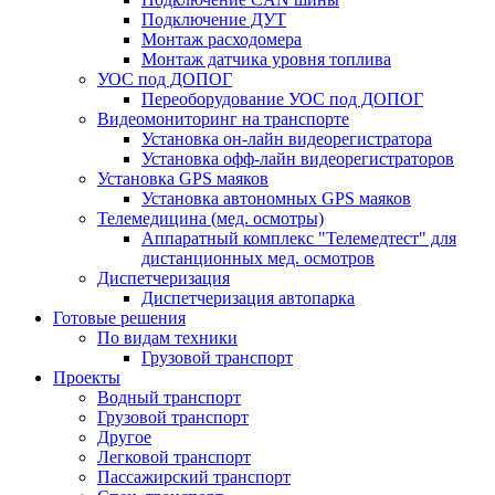
Подключение ДУТ
Монтаж расходомера
Монтаж датчика уровня топлива
УОС под ДОПОГ
Переоборудование УОС под ДОПОГ
Видеомониторинг на транспорте
Установка он-лайн видеорегистратора
Установка офф-лайн видеорегистраторов
Установка GPS маяков
Установка автономных GPS маяков
Телемедицина (мед. осмотры)
Аппаратный комплекс "Телемедтест" для
дистанционных мед. осмотров
Диспетчеризация
Диспетчеризация автопарка
Готовые решения
По видам техники
Грузовой транспорт
Проекты
Водный транспорт
Грузовой транспорт
Другое
Легковой транспорт
Пассажирский транспорт