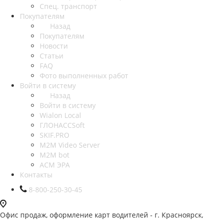
Спец. транспорт
Покупателям
Назад
Покупателям
Новости
Статьи
FAQ
Фото выполненных работ
Войти в систему
Назад
Войти в систему
Wialon Local
ГЛОНАССSoft
SKIF.PRO
M2M Video Server
М2М bot
АСМ ЭРА
Контакты
8-800-250-30-45
Офис продаж, оформление карт водителей - г. Красноярск,