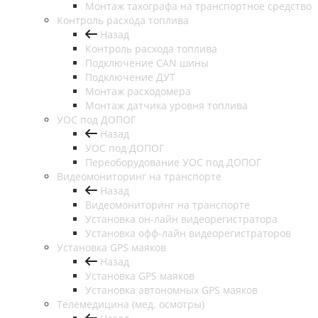
Монтаж тахографа на транспортное средство
Контроль расхода топлива
Назад
Контроль расхода топлива
Подключение CAN шины
Подключение ДУТ
Монтаж расходомера
Монтаж датчика уровня топлива
УОС под ДОПОГ
Назад
УОС под ДОПОГ
Переоборудование УОС под ДОПОГ
Видеомониторинг на транспорте
Назад
Видеомониторинг на транспорте
Установка он-лайн видеорегистратора
Установка офф-лайн видеорегистраторов
Установка GPS маяков
Назад
Установка GPS маяков
Установка автономных GPS маяков
Телемедицина (мед. осмотры)