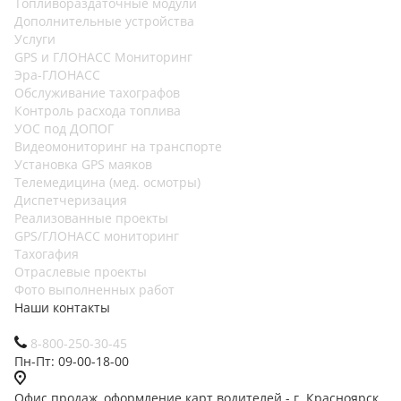
Топливораздаточные модули
Дополнительные устройства
Услуги
GPS и ГЛОНАСС Мониторинг
Эра-ГЛОНАСС
Обслуживание тахографов
Контроль расхода топлива
УОС под ДОПОГ
Видеомониторинг на транспорте
Установка GPS маяков
Телемедицина (мед. осмотры)
Диспетчеризация
Реализованные проекты
GPS/ГЛОНАСС мониторинг
Тахогафия
Отраслевые проекты
Фото выполненных работ
Наши контакты
8-800-250-30-45
Пн-Пт: 09-00-18-00
Офис продаж, оформление карт водителей - г. Красноярск,