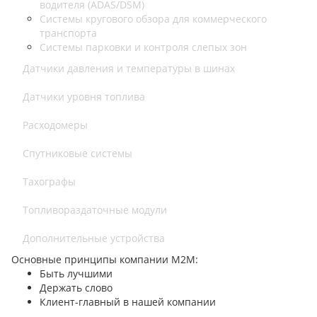
водителя (ADAS/DSM)
Системы кругового обзора для коммерческого
транспорта
Системы парковки и контроля слепых зон
Датчики давления и температуры в шинах
Датчики уровня топлива
Расходомеры
Спутниковые системы
Тахографы
Топливораздаточные модули
Дополнительные устройства
Основные принципы компании М2М:
Быть лучшими
Держать слово
Клиент-главный в нашей компании