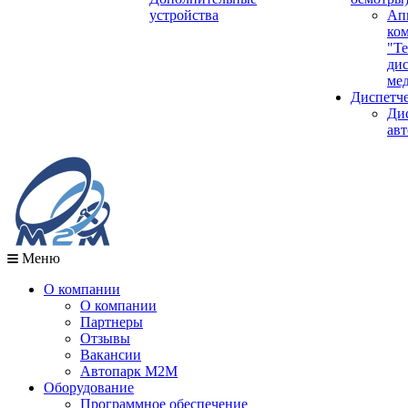
устройства
Ап
ко
"Те
ди
мед
Диспетч
Ди
авт
Меню
О компании
О компании
Партнеры
Отзывы
Вакансии
Автопарк М2М
Оборудование
Программное обеспечение