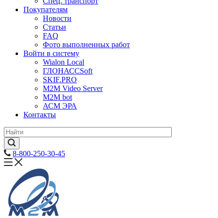
Спец. транспорт
Покупателям
Новости
Статьи
FAQ
Фото выполненных работ
Войти в систему
Wialon Local
ГЛОНАССSoft
SKIF.PRO
M2M Video Server
М2М bot
АСМ ЭРА
Контакты
8-800-250-30-45