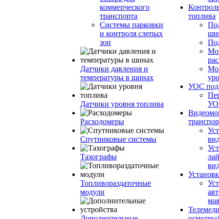
коммерческого
Контроль
транспорта
топлива
Системы парковки
По
и контроля слепых
ши
зон
По
Мо
ра
Датчики давления и
Мо
температуры в шинах
ур
УОС по
Пе
Датчики уровня топлива
УО
Видеомо
Расходомеры
транспор
Уст
Спутниковые системы
вид
Уст
Тахографы
ла
ви
Установк
Топливораздаточные
Ус
модули
ав
ма
Телемеди
Дополнительные
осмотры