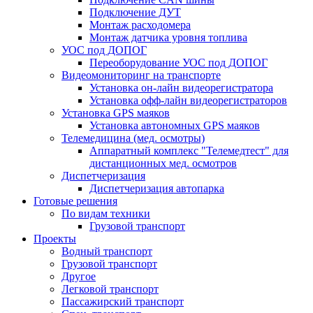
Подключение ДУТ
Монтаж расходомера
Монтаж датчика уровня топлива
УОС под ДОПОГ
Переоборудование УОС под ДОПОГ
Видеомониторинг на транспорте
Установка он-лайн видеорегистратора
Установка офф-лайн видеорегистраторов
Установка GPS маяков
Установка автономных GPS маяков
Телемедицина (мед. осмотры)
Аппаратный комплекс "Телемедтест" для
дистанционных мед. осмотров
Диспетчеризация
Диспетчеризация автопарка
Готовые решения
По видам техники
Грузовой транспорт
Проекты
Водный транспорт
Грузовой транспорт
Другое
Легковой транспорт
Пассажирский транспорт