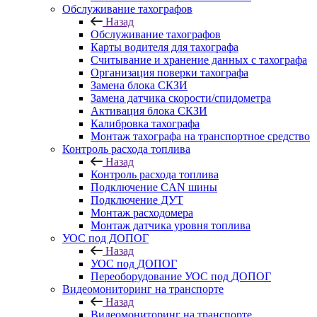
Обслуживание тахографов
Назад
Обслуживание тахографов
Карты водителя для тахографа
Считывание и хранение данных с тахографа
Организация поверки тахографа
Замена блока СКЗИ
Замена датчика скорости/спидометра
Активация блока СКЗИ
Калибровка тахографа
Монтаж тахографа на транспортное средство
Контроль расхода топлива
Назад
Контроль расхода топлива
Подключение CAN шины
Подключение ДУТ
Монтаж расходомера
Монтаж датчика уровня топлива
УОС под ДОПОГ
Назад
УОС под ДОПОГ
Переоборудование УОС под ДОПОГ
Видеомониторинг на транспорте
Назад
Видеомониторинг на транспорте