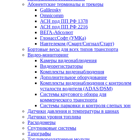
Абонентские терминалы и трекеры
Galileosky
Omnicomm
АСН под ПП РФ 1378
АСН под ПП РФ 2216
ВЕГА-Абсолют
ГлонассСофт (УМКа)
Навтелеком (Смарт/Сигнал/Старт)
Бортовые весы для всех типов транспорта
Видео-мониторинг
Камеры видеонаблюдения
Видеорегистраторы
Комплекты видеонаблюдения
Дополнительное оборудование
Комплекты видеонаблюдения с контролем
усталости водителя (ADAS/DSM)
Системы кругового обзора для
коммерческого транспорта
Системы парковки и контроля слепых зон
Датчики давления и температуры в шинах
Датчики уровня топлива
Расходомеры
Спутниковые системы
Тахографы
Топливораздаточные модули