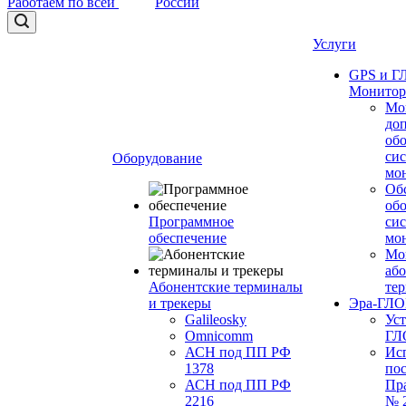
Работаем по всей
России
Услуги
GPS и 
Монитор
Мо
до
об
си
Оборудование
мо
Об
об
Программное
си
обеспечение
мо
Мо
або
Абонентские терминалы
те
и трекеры
Эра-ГЛ
Galileosky
Ус
Omnicomm
ГЛ
АСН под ПП РФ
Ис
1378
по
АСН под ПП РФ
Пр
2216
№ 