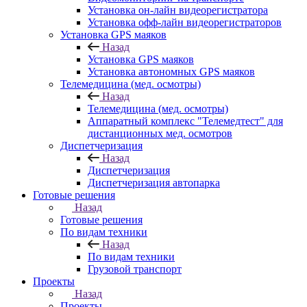
Установка он-лайн видеорегистратора
Установка офф-лайн видеорегистраторов
Установка GPS маяков
Назад
Установка GPS маяков
Установка автономных GPS маяков
Телемедицина (мед. осмотры)
Назад
Телемедицина (мед. осмотры)
Аппаратный комплекс "Телемедтест" для
дистанционных мед. осмотров
Диспетчеризация
Назад
Диспетчеризация
Диспетчеризация автопарка
Готовые решения
Назад
Готовые решения
По видам техники
Назад
По видам техники
Грузовой транспорт
Проекты
Назад
Проекты