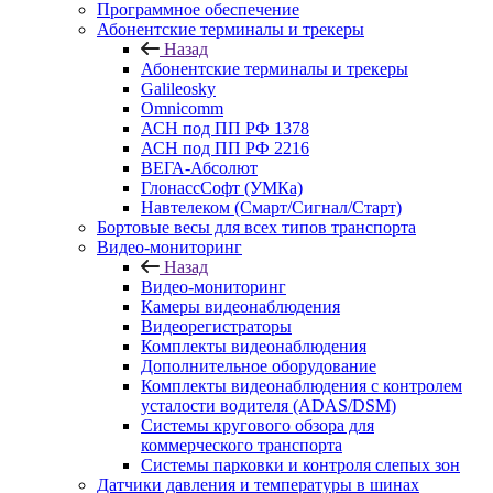
Программное обеспечение
Абонентские терминалы и трекеры
Назад
Абонентские терминалы и трекеры
Galileosky
Omnicomm
АСН под ПП РФ 1378
АСН под ПП РФ 2216
ВЕГА-Абсолют
ГлонассСофт (УМКа)
Навтелеком (Смарт/Сигнал/Старт)
Бортовые весы для всех типов транспорта
Видео-мониторинг
Назад
Видео-мониторинг
Камеры видеонаблюдения
Видеорегистраторы
Комплекты видеонаблюдения
Дополнительное оборудование
Комплекты видеонаблюдения с контролем
усталости водителя (ADAS/DSM)
Системы кругового обзора для
коммерческого транспорта
Системы парковки и контроля слепых зон
Датчики давления и температуры в шинах