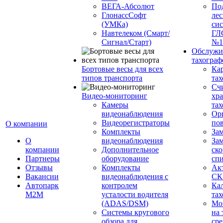
ВЕГА-Абсолют
По
ГлонассСофт
лес
(УМКа)
си
Навтелеком (Смарт/
ГЛ
Сигнал/Старт)
№1
Обслужи
тахограф
Бортовые весы для всех
Кар
типов транспорта
тах
Сч
Видео-мониторинг
хр
Камеры
тах
видеонаблюдения
Ор
Видеорегистраторы
пов
О компании
Комплекты
За
О
видеонаблюдения
Зам
компании
Дополнительное
ско
Партнеры
оборудование
сп
Отзывы
Комплекты
Ак
Вакансии
видеонаблюдения с
СК
Автопарк
контролем
Ка
М2М
усталости водителя
тах
(ADAS/DSM)
Мо
Системы кругового
на 
обзора для
сре