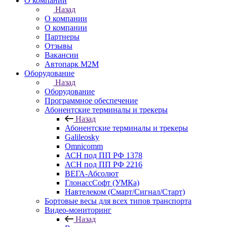
О компании
Назад
О компании
О компании
Партнеры
Отзывы
Вакансии
Автопарк М2М
Оборудование
Назад
Оборудование
Программное обеспечение
Абонентские терминалы и трекеры
Назад
Абонентские терминалы и трекеры
Galileosky
Omnicomm
АСН под ПП РФ 1378
АСН под ПП РФ 2216
ВЕГА-Абсолют
ГлонассСофт (УМКа)
Навтелеком (Смарт/Сигнал/Старт)
Бортовые весы для всех типов транспорта
Видео-мониторинг
Назад