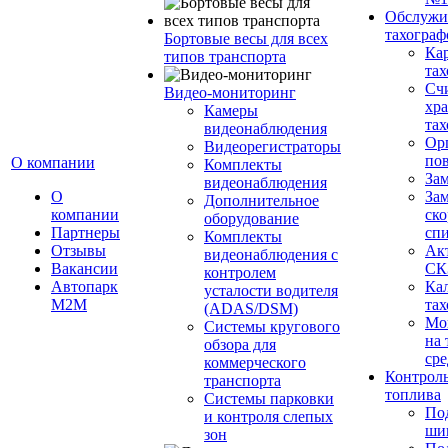
Обслужи
тахограф
Бортовые весы для всех
Кар
типов транспорта
тах
Сч
Видео-мониторинг
хр
Камеры
тах
видеонаблюдения
Ор
Видеорегистраторы
пов
О компании
Комплекты
За
видеонаблюдения
О
Зам
Дополнительное
компании
ско
оборудование
Партнеры
сп
Комплекты
Отзывы
Ак
видеонаблюдения с
Вакансии
СК
контролем
Автопарк
Ка
усталости водителя
М2М
тах
(ADAS/DSM)
Мо
Системы кругового
на 
обзора для
сре
коммерческого
Контроль
транспорта
топлива
Системы парковки
По
и контроля слепых
ши
зон