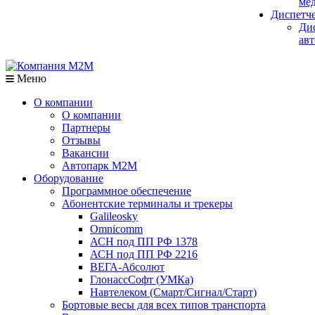
мед
Диспетч
Ди
авт
Меню
О компании
О компании
Партнеры
Отзывы
Вакансии
Автопарк М2М
Оборудование
Программное обеспечение
Абонентские терминалы и трекеры
Galileosky
Omnicomm
АСН под ПП РФ 1378
АСН под ПП РФ 2216
ВЕГА-Абсолют
ГлонассСофт (УМКа)
Навтелеком (Смарт/Сигнал/Старт)
Бортовые весы для всех типов транспорта