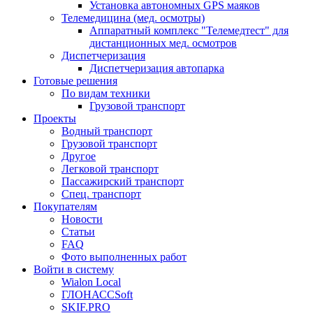
Установка автономных GPS маяков
Телемедицина (мед. осмотры)
Аппаратный комплекс "Телемедтест" для
дистанционных мед. осмотров
Диспетчеризация
Диспетчеризация автопарка
Готовые решения
По видам техники
Грузовой транспорт
Проекты
Водный транспорт
Грузовой транспорт
Другое
Легковой транспорт
Пассажирский транспорт
Спец. транспорт
Покупателям
Новости
Статьи
FAQ
Фото выполненных работ
Войти в систему
Wialon Local
ГЛОНАССSoft
SKIF.PRO