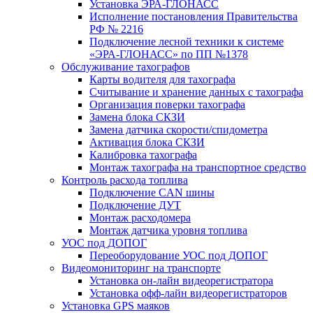
Установка ЭРА-ГЛОНАСС
Исполнение постановления Правительства
РФ № 2216
Подключение лесной техники к системе
«ЭРА-ГЛОНАСС» по ПП №1378
Обслуживание тахографов
Карты водителя для тахографа
Считывание и хранение данных с тахографа
Организация поверки тахографа
Замена блока СКЗИ
Замена датчика скорости/спидометра
Активация блока СКЗИ
Калибровка тахографа
Монтаж тахографа на транспортное средство
Контроль расхода топлива
Подключение CAN шины
Подключение ДУТ
Монтаж расходомера
Монтаж датчика уровня топлива
УОС под ДОПОГ
Переоборудование УОС под ДОПОГ
Видеомониторинг на транспорте
Установка он-лайн видеорегистратора
Установка офф-лайн видеорегистраторов
Установка GPS маяков