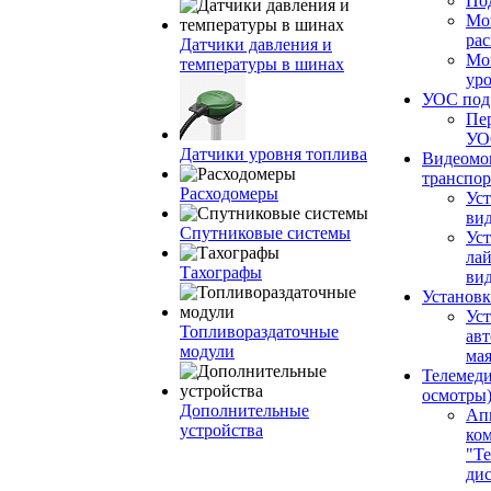
По
Мо
ра
Датчики давления и
Мо
температуры в шинах
ур
УОС по
Пе
УО
Датчики уровня топлива
Видеомо
транспор
Расходомеры
Уст
вид
Спутниковые системы
Уст
ла
Тахографы
ви
Установк
Ус
Топливораздаточные
ав
модули
ма
Телемеди
осмотры
Дополнительные
Ап
устройства
ко
"Те
ди