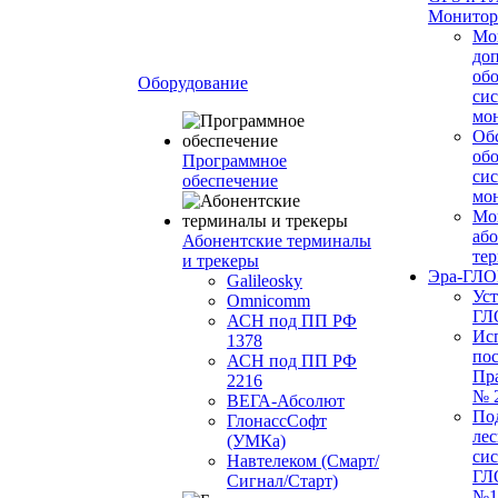
Монитор
Мо
до
об
Оборудование
си
мо
Об
об
Программное
си
обеспечение
мо
Мо
або
Абонентские терминалы
те
и трекеры
Эра-ГЛ
Galileosky
Ус
Omnicomm
ГЛ
АСН под ПП РФ
Ис
1378
по
АСН под ПП РФ
Пр
2216
№ 
ВЕГА-Абсолют
По
ГлонассСофт
лес
(УМКа)
си
Навтелеком (Смарт/
ГЛ
Сигнал/Старт)
№1