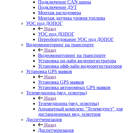
Подключение CAN шины
Подключение ДУТ
Монтаж расходомера
Монтаж датчика уровня топлива
УОС под ДОПОГ
Назад
УОС под ДОПОГ
Переоборудование УОС под ДОПОГ
Видеомониторинг на транспорте
Назад
Видеомониторинг на транспорте
Установка он-лайн видеорегистратора
Установка офф-лайн видеорегистраторов
Установка GPS маяков
Назад
Установка GPS маяков
Установка автономных GPS маяков
Телемедицина (мед. осмотры)
Назад
Телемедицина (мед. осмотры)
Аппаратный комплекс "Телемедтест" для
дистанционных мед. осмотров
Диспетчеризация
Назад
Диспетчеризация