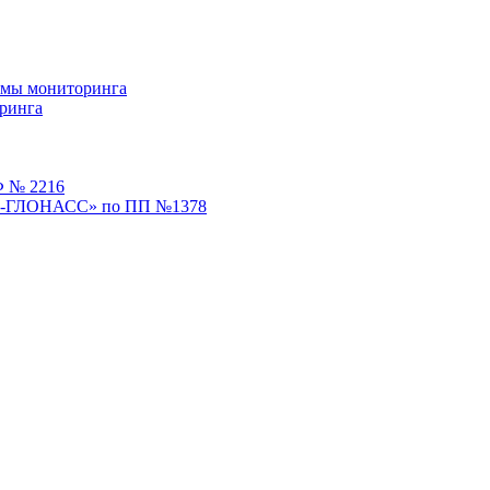
емы мониторинга
ринга
Ф № 2216
ЭРА-ГЛОНАСС» по ПП №1378