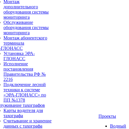
Монтаж
дополнительного
оборудования системы
мониторинга
Обслуживание
оборудования системы
мониторинга
Монтаж абонентского
терминала
а-ГЛОНАСС
Установка ЭРА-
ГЛОНАСС
Исполнение
постановления
Правительства РФ №
2216
Подключение лесной
техники к системе
«ЭРА-ГЛОНАСС» по
ПП №1378
луживание тахографов
Карты водителя для
тахографа
Проекты
Считывание и хранение
данных с тахографа
Водный