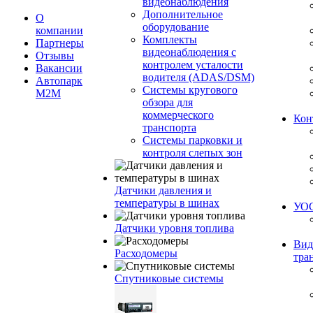
видеонаблюдения
Дополнительное
О
оборудование
компании
Комплекты
Партнеры
видеонаблюдения с
Отзывы
контролем усталости
Вакансии
водителя (ADAS/DSM)
Автопарк
Системы кругового
М2М
обзора для
коммерческого
Кон
транспорта
Системы парковки и
контроля слепых зон
Датчики давления и
температуры в шинах
УО
Датчики уровня топлива
Вид
Расходомеры
тра
Спутниковые системы