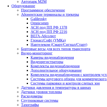
Автопарк М2М
Оборудование
Программное обеспечение
Абонентские терминалы и трекеры
Galileosky
Omnicomm
АСН под ПП РФ 1378
АСН под ПП РФ 2216
ВЕГА-Абсолют
ГлонассСофт (УМКа)
Навтелеком (Смарт/Сигнал/Старт)
Бортовые весы для всех типов транспорта
Видео-мониторинг
Камеры видеонаблюдения
Видеорегистраторы
Комплекты видеонаблюдения
Дополнительное оборудование
Комплекты видеонаблюдения с контролем ус
Системы кругового обзора для коммерческого
Системы парковки и контроля слепых зон
Датчики давления и температуры в шинах
Датчики уровня топлива
Расходомеры
Спутниковые системы
Тахографы