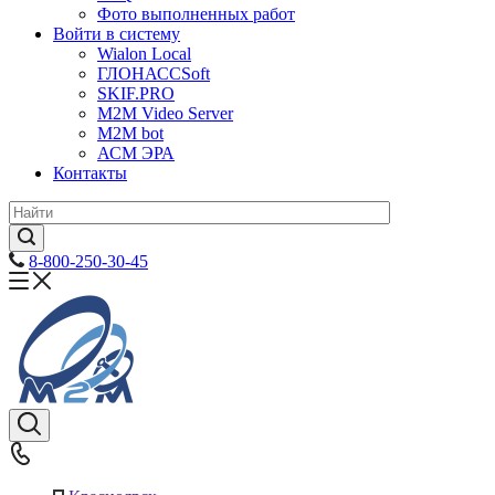
Фото выполненных работ
Войти в систему
Wialon Local
ГЛОНАССSoft
SKIF.PRO
M2M Video Server
М2М bot
АСМ ЭРА
Контакты
8-800-250-30-45