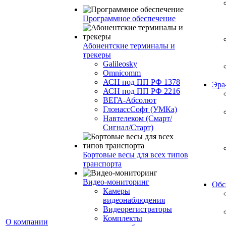
Программное обеспечение
Абонентские терминалы и
трекеры
Galileosky
Omnicomm
АСН под ПП РФ 1378
Эр
АСН под ПП РФ 2216
ВЕГА-Абсолют
ГлонассСофт (УМКа)
Навтелеком (Смарт/
Сигнал/Старт)
Бортовые весы для всех типов
транспорта
Видео-мониторинг
Обс
Камеры
видеонаблюдения
Видеорегистраторы
Комплекты
О компании