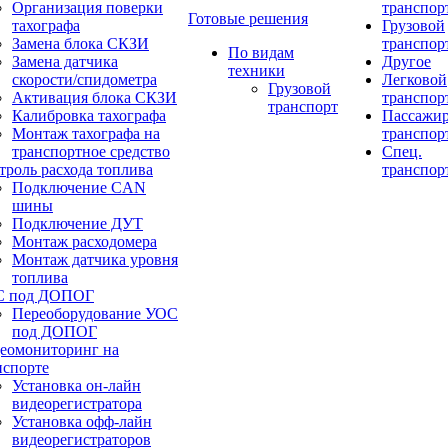
Организация поверки
транспор
Готовые решения
тахографа
Грузовой
Замена блока СКЗИ
транспор
По видам
Замена датчика
Другое
техники
скорости/спидометра
Легковой
Грузовой
Активация блока СКЗИ
транспор
транспорт
Калибровка тахографа
Пассажи
Монтаж тахографа на
транспор
транспортное средство
Спец.
троль расхода топлива
транспор
Подключение CAN
шины
Подключение ДУТ
Монтаж расходомера
Монтаж датчика уровня
топлива
С под ДОПОГ
Переоборудование УОС
под ДОПОГ
еомониторинг на
нспорте
Установка он-лайн
видеорегистратора
Установка офф-лайн
видеорегистраторов