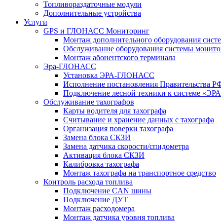
Топливораздаточные модули
Дополнительные устройства
Услуги
GPS и ГЛОНАСС Мониторинг
Монтаж дополнительного оборудования сист
Обслуживание оборудования системы монито
Монтаж абонентского терминала
Эра-ГЛОНАСС
Установка ЭРА-ГЛОНАСС
Исполнение постановления Правительства Р
Подключение лесной техники к системе «
Обслуживание тахографов
Карты водителя для тахографа
Считывание и хранение данных с тахографа
Организация поверки тахографа
Замена блока СКЗИ
Замена датчика скорости/спидометра
Активация блока СКЗИ
Калибровка тахографа
Монтаж тахографа на транспортное средство
Контроль расхода топлива
Подключение CAN шины
Подключение ДУТ
Монтаж расходомера
Монтаж датчика уровня топлива