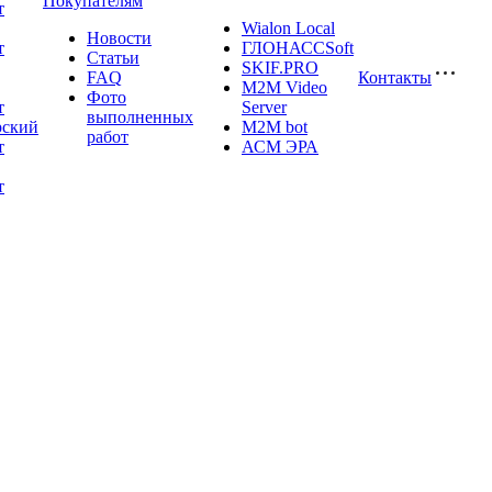
Покупателям
т
Wialon Local
Новости
т
ГЛОНАССSoft
Статьи
SKIF.PRO
FAQ
Контакты
M2M Video
Фото
т
Server
выполненных
рский
М2М bot
работ
т
АСМ ЭРА
т