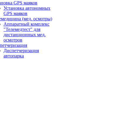
ановка GPS маяков
Установка автономных
GPS маяков
емедицина (мед. осмотры)
Аппаратный комплекс
"Телемедтест" для
дистанционных мед.
осмотров
петчеризация
Диспетчеризация
автопарка